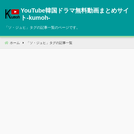
コ
YouTube韓国ドラマ無料動画まとめサイ
ン
テ
ト‐kumoh‐
ン
「
ソ・ジュヒ
」タグの記事一覧のページです。
ツ
へ
移
ホーム
「
ソ・ジュヒ
」タグの記事一覧
動