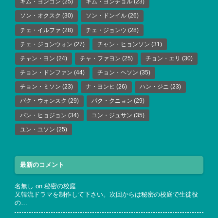
キム・ヨンゴン
(25)
キム・ヨンチョル
(23)
ソン・オクスク
(30)
ソン・ドンイル
(26)
チェ・イルファ
(28)
チェ・ジョンウ
(28)
チェ・ジョンウォン
(27)
チャン・ヒョンソン
(31)
チャン・ヨン
(24)
チャ・ファヨン
(25)
チョン・エリ
(30)
チョン・ドンファン
(44)
チョン・ヘソン
(35)
チョン・ミソン
(23)
ナ・ヨンヒ
(26)
ハン・ジニ
(23)
パク・ウォンスク
(29)
パク・クニョン
(29)
パン・ヒョジョン
(34)
ユン・ジュサン
(35)
ユン・ユソン
(25)
最新のコメント
名無し
on
秘密の校庭
又韓流ドラマを制作して下さい。次回からは秘密の校庭で生徒役
の…