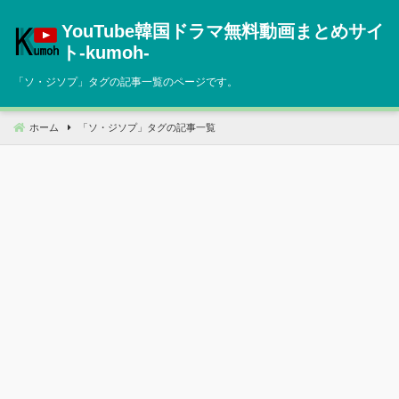
コ
YouTube韓国ドラマ無料動画まとめサイ
ン
テ
ト‐kumoh‐
ン
「
ソ・ジソプ
」タグの記事一覧のページです。
ツ
へ
移
ホーム
「
ソ・ジソプ
」タグの記事一覧
動