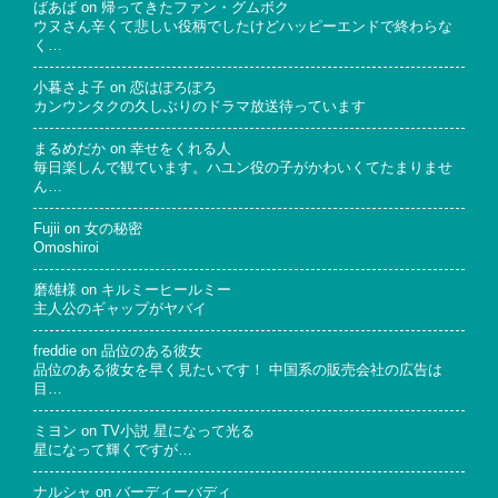
ばあば
on
帰ってきたファン・グムボク
ウヌさん辛くて悲しい役柄でしたけどハッピーエンドで終わらな
く…
小暮さよ子
on
恋はぽろぽろ
カンウンタクの久しぶりのドラマ放送待っています
まるめだか
on
幸せをくれる人
毎日楽しんで観ています。ハユン役の子がかわいくてたまりませ
ん…
Fujii
on
女の秘密
Omoshiroi
磨雄様
on
キルミーヒールミー
主人公のギャップがヤバイ
freddie
on
品位のある彼女
品位のある彼女を早く見たいです！ 中国系の販売会社の広告は
目…
ミヨン
on
TV小説 星になって光る
星になって輝くですが…
ナルシャ
on
バーディーバディ