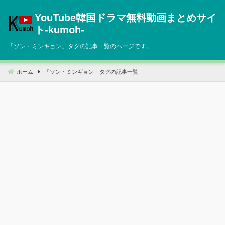
コ
YouTube韓国ドラマ無料動画まとめサイ
ン
テ
ト‐kumoh‐
ン
「
ソン・ミンギョン
」タグの記事一覧のページです。
ツ
へ
移
ホーム
「
ソン・ミンギョン
」タグの記事一覧
動