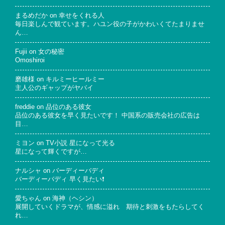
まるめだか
on
幸せをくれる人
毎日楽しんで観ています。ハユン役の子がかわいくてたまりませ
ん…
Fujii
on
女の秘密
Omoshiroi
磨雄様
on
キルミーヒールミー
主人公のギャップがヤバイ
freddie
on
品位のある彼女
品位のある彼女を早く見たいです！ 中国系の販売会社の広告は
目…
ミヨン
on
TV小説 星になって光る
星になって輝くですが…
ナルシャ
on
バーディーバディ
バーディーバディ 早く見たい❗
愛ちゃん
on
海神（ヘシン）
展開していくドラマが、情感に溢れ 期待と刺激をもたらしてく
れ…