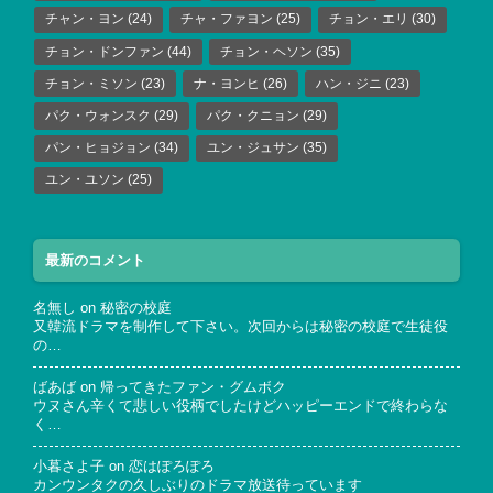
チャン・ヨン
(24)
チャ・ファヨン
(25)
チョン・エリ
(30)
チョン・ドンファン
(44)
チョン・ヘソン
(35)
チョン・ミソン
(23)
ナ・ヨンヒ
(26)
ハン・ジニ
(23)
パク・ウォンスク
(29)
パク・クニョン
(29)
パン・ヒョジョン
(34)
ユン・ジュサン
(35)
ユン・ユソン
(25)
最新のコメント
名無し
on
秘密の校庭
又韓流ドラマを制作して下さい。次回からは秘密の校庭で生徒役
の…
ばあば
on
帰ってきたファン・グムボク
ウヌさん辛くて悲しい役柄でしたけどハッピーエンドで終わらな
く…
小暮さよ子
on
恋はぽろぽろ
カンウンタクの久しぶりのドラマ放送待っています