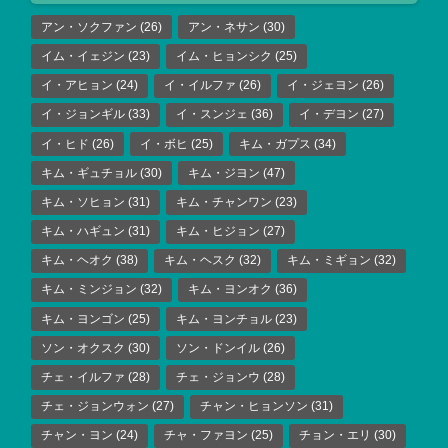
アン・ソクファン
(26)
アン・ネサン
(30)
イム・イェジン
(23)
イム・ヒョンシク
(25)
イ・アヒョン
(24)
イ・イルファ
(26)
イ・ジェヨン
(26)
イ・ジョンギル
(33)
イ・スンジェ
(36)
イ・デヨン
(27)
イ・ヒド
(26)
イ・ボヒ
(25)
キム・ガプス
(34)
キム・ギュチョル
(30)
キム・ジヨン
(47)
キム・ソヒョン
(31)
キム・チャンワン
(23)
キム・ハギュン
(31)
キム・ヒジョン
(27)
キム・ヘオク
(38)
キム・ヘスク
(32)
キム・ミギョン
(32)
キム・ミンジョン
(32)
キム・ヨンオク
(36)
キム・ヨンゴン
(25)
キム・ヨンチョル
(23)
ソン・オクスク
(30)
ソン・ドンイル
(26)
チェ・イルファ
(28)
チェ・ジョンウ
(28)
チェ・ジョンウォン
(27)
チャン・ヒョンソン
(31)
チャン・ヨン
(24)
チャ・ファヨン
(25)
チョン・エリ
(30)