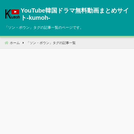
コ
YouTube韓国ドラマ無料動画まとめサイ
ン
テ
ト‐kumoh‐
ン
「
ソン・ボウン
」タグの記事一覧のページです。
ツ
へ
移
ホーム
「
ソン・ボウン
」タグの記事一覧
動