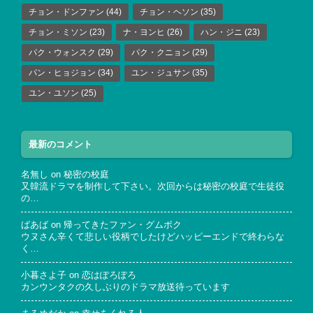
チョン・ドンファン
(44)
チョン・ヘソン
(35)
チョン・ミソン
(23)
ナ・ヨンヒ
(26)
ハン・ジニ
(23)
パク・ウォンスク
(29)
パク・クニョン
(29)
パン・ヒョジョン
(34)
ユン・ジュサン
(35)
ユン・ユソン
(25)
最新のコメント
名無し
on
秘密の校庭
又韓流ドラマを制作して下さい。次回からは秘密の校庭で生徒役
の…
ばあば
on
帰ってきたファン・グムボク
ウヌさん辛くて悲しい役柄でしたけどハッピーエンドで終わらな
く…
小暮さよ子
on
恋はぽろぽろ
カンウンタクの久しぶりのドラマ放送待っています