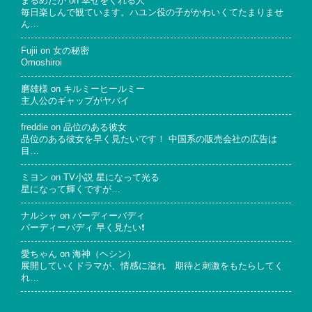
まるめだか
on
幸せをくれる人
毎日楽しんで観ています。ハユン役の子がかわいくてたまりませ
ん…
Fujii
on
女の秘密
Omoshiroi
磨雄様
on
キルミーヒールミー
主人公のギャップがヤバイ
freddie
on
品位のある彼女
品位のある彼女を早く見たいです！ 中国系の販売会社の広告は
目…
ミヨン
on
TV小説 星になって光る
星になって輝くですが…
ナルシャ
on
バーディーバディ
バーディーバディ 早く見たい❗
愛ちゃん
on
海神（ヘシン）
展開していくドラマが、情感に溢れ 期待と刺激をもたらしてく
れ…