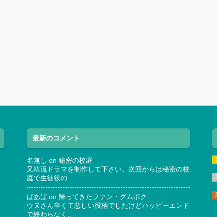
最新のコメント
名無し
on
秘密の校庭
又韓流ドラマを制作して下さい。次回からは秘密の校
庭で生徒役の…
ばあば
on
帰ってきたファン・グムボク
ウヌさん辛くて悲しい役柄でしたけどハッピーエンド
で終わらなく…