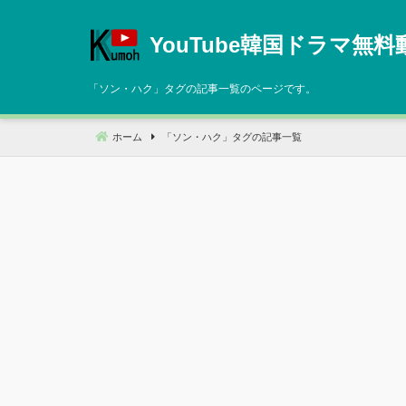
コ
ン
YouTube韓国ドラマ無料
テ
ン
「
ソン・ハク
」タグの記事一覧のページです。
ツ
へ
ホーム
「
ソン・ハク
」タグの記事一覧
移
動