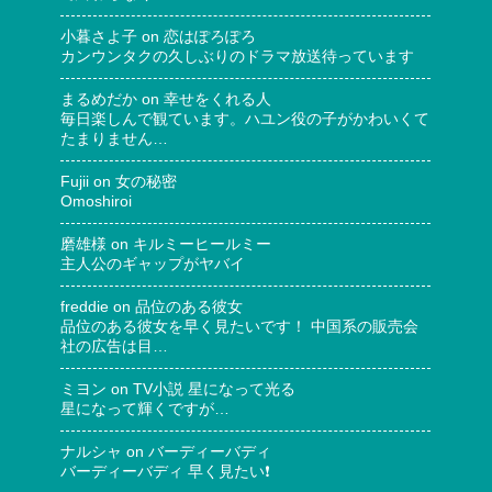
小暮さよ子
on
恋はぽろぽろ
カンウンタクの久しぶりのドラマ放送待っています
まるめだか
on
幸せをくれる人
毎日楽しんで観ています。ハユン役の子がかわいくて
たまりません…
Fujii
on
女の秘密
Omoshiroi
磨雄様
on
キルミーヒールミー
主人公のギャップがヤバイ
freddie
on
品位のある彼女
品位のある彼女を早く見たいです！ 中国系の販売会
社の広告は目…
ミヨン
on
TV小説 星になって光る
星になって輝くですが…
ナルシャ
on
バーディーバディ
バーディーバディ 早く見たい❗