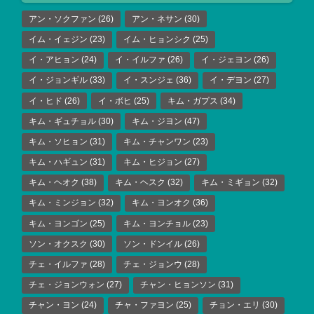
アン・ソクファン
(26)
アン・ネサン
(30)
イム・イェジン
(23)
イム・ヒョンシク
(25)
イ・アヒョン
(24)
イ・イルファ
(26)
イ・ジェヨン
(26)
イ・ジョンギル
(33)
イ・スンジェ
(36)
イ・デヨン
(27)
イ・ヒド
(26)
イ・ボヒ
(25)
キム・ガプス
(34)
キム・ギュチョル
(30)
キム・ジヨン
(47)
キム・ソヒョン
(31)
キム・チャンワン
(23)
キム・ハギュン
(31)
キム・ヒジョン
(27)
キム・ヘオク
(38)
キム・ヘスク
(32)
キム・ミギョン
(32)
キム・ミンジョン
(32)
キム・ヨンオク
(36)
キム・ヨンゴン
(25)
キム・ヨンチョル
(23)
ソン・オクスク
(30)
ソン・ドンイル
(26)
チェ・イルファ
(28)
チェ・ジョンウ
(28)
チェ・ジョンウォン
(27)
チャン・ヒョンソン
(31)
チャン・ヨン
(24)
チャ・ファヨン
(25)
チョン・エリ
(30)