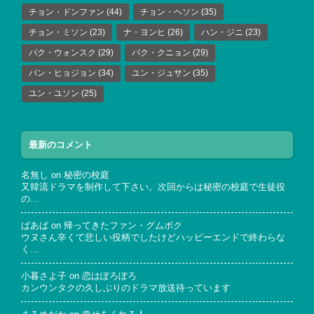
チョン・ドンファン
(44)
チョン・ヘソン
(35)
チョン・ミソン
(23)
ナ・ヨンヒ
(26)
ハン・ジニ
(23)
パク・ウォンスク
(29)
パク・クニョン
(29)
パン・ヒョジョン
(34)
ユン・ジュサン
(35)
ユン・ユソン
(25)
最新のコメント
名無し
on
秘密の校庭
又韓流ドラマを制作して下さい。次回からは秘密の校庭で生徒役
の…
ばあば
on
帰ってきたファン・グムボク
ウヌさん辛くて悲しい役柄でしたけどハッピーエンドで終わらな
く…
小暮さよ子
on
恋はぽろぽろ
カンウンタクの久しぶりのドラマ放送待っています