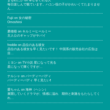
まるめだか
on
幸せをくれる人
毎日楽しんで観ています。ハユン役の子がかわいくてたまりませ
ん…
Fujii
on
女の秘密
Omoshiroi
磨雄様
on
キルミーヒールミー
主人公のギャップがヤバイ
freddie
on
品位のある彼女
品位のある彼女を早く見たいです！ 中国系の販売会社の広告は
目…
ミヨン
on
TV小説 星になって光る
星になって輝くですが…
ナルシャ
on
バーディーバディ
バーディーバディ 早く見たい❗
愛ちゃん
on
海神（ヘシン）
展開していくドラマが、情感に溢れ 期待と刺激をもたらしてく
れ…