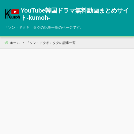
コ
YouTube韓国ドラマ無料動画まとめサイ
ン
テ
ト‐kumoh‐
ン
「
ソン・ドクギ
」タグの記事一覧のページです。
ツ
へ
移
ホーム
「
ソン・ドクギ
」タグの記事一覧
動