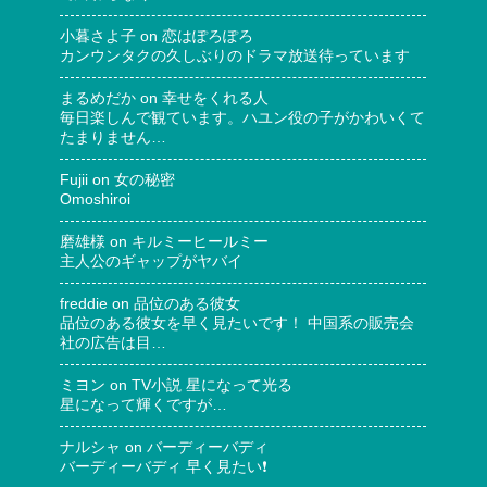
小暮さよ子
on
恋はぽろぽろ
カンウンタクの久しぶりのドラマ放送待っています
まるめだか
on
幸せをくれる人
毎日楽しんで観ています。ハユン役の子がかわいくて
たまりません…
Fujii
on
女の秘密
Omoshiroi
磨雄様
on
キルミーヒールミー
主人公のギャップがヤバイ
freddie
on
品位のある彼女
品位のある彼女を早く見たいです！ 中国系の販売会
社の広告は目…
ミヨン
on
TV小説 星になって光る
星になって輝くですが…
ナルシャ
on
バーディーバディ
バーディーバディ 早く見たい❗