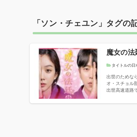
「
ソン・チェユン
」タグの
魔女の法
タイトルの日
出世のためな
オ・スチョル
出世高速道路で