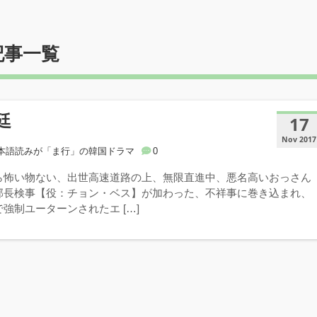
記事一覧
廷
17
Nov 2017
本語読みが「ま行」の韓国ドラマ
0
ら怖い物ない、出世高速道路の上、無限直進中、悪名高いおっさん
部長検事【役：チョン・ベス】が加わった、不祥事に巻き込まれ、
強制ユーターンされたエ […]