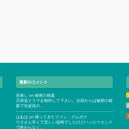
最新のコメント
名無し
on
秘密の校庭
又韓流ドラマを制作して下さい。次回からは秘密の校
庭で生徒役の…
ばあば
on
帰ってきたファン・グムボク
ウヌさん辛くて悲しい役柄でしたけどハッピーエンド
で終わらなく…