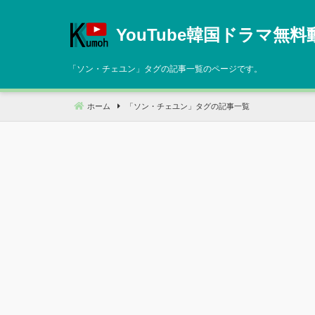
コ
ン
YouTube韓国ドラマ無料
テ
ン
「
ソン・チェユン
」タグの記事一覧のページです。
ツ
へ
ホーム
「
ソン・チェユン
」タグの記事一覧
移
動