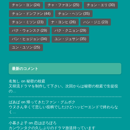
チャン・ヨン
(24)
チャ・ファヨン
(25)
チョン・エリ
(30)
チョン・ドンファン
(44)
チョン・ヘソン
(35)
チョン・ミソン
(23)
ナ・ヨンヒ
(26)
ハン・ジニ
(23)
パク・ウォンスク
(29)
パク・クニョン
(29)
パン・ヒョジョン
(34)
ユン・ジュサン
(35)
ユン・ユソン
(25)
最新のコメント
名無し
on
秘密の校庭
又韓流ドラマを制作して下さい。次回からは秘密の校庭で生徒役
の…
ばあば
on
帰ってきたファン・グムボク
ウヌさん辛くて悲しい役柄でしたけどハッピーエンドで終わらな
く…
小暮さよ子
on
恋はぽろぽろ
カンウンタクの久しぶりのドラマ放送待っています