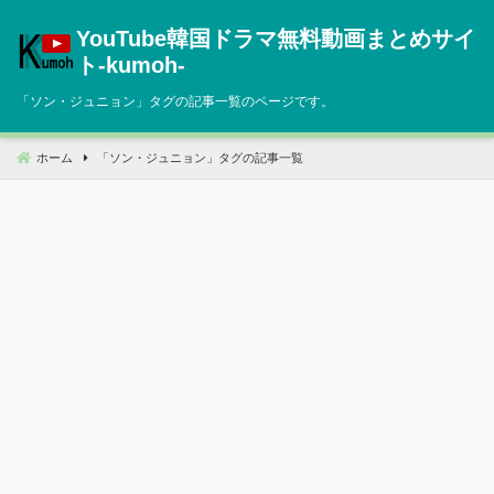
コ
YouTube韓国ドラマ無料動画まとめサイ
ン
テ
ト‐kumoh‐
ン
「
ソン・ジュニョン
」タグの記事一覧のページです。
ツ
へ
移
ホーム
「
ソン・ジュニョン
」タグの記事一覧
動