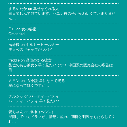
まるめだか
on
幸せをくれる人
毎日楽しんで観ています。ハユン役の子がかわいくてたまりませ
ん…
Fujii
on
女の秘密
Omoshiroi
磨雄様
on
キルミーヒールミー
主人公のギャップがヤバイ
freddie
on
品位のある彼女
品位のある彼女を早く見たいです！ 中国系の販売会社の広告は
目…
ミヨン
on
TV小説 星になって光る
星になって輝くですが…
ナルシャ
on
バーディーバディ
バーディーバディ 早く見たい❗
愛ちゃん
on
海神（ヘシン）
展開していくドラマが、情感に溢れ 期待と刺激をもたらしてく
れ…