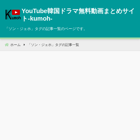
コ
YouTube韓国ドラマ無料動画まとめサイ
ン
テ
ト‐kumoh‐
ン
「
ソン・ジェホ
」タグの記事一覧のページです。
ツ
へ
移
ホーム
「
ソン・ジェホ
」タグの記事一覧
動