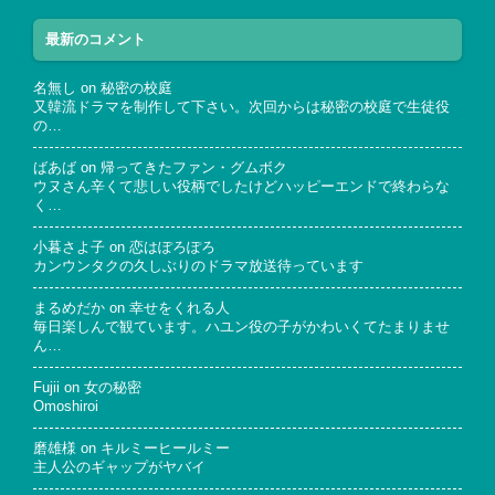
最新のコメント
名無し
on
秘密の校庭
又韓流ドラマを制作して下さい。次回からは秘密の校庭で生徒役
の…
ばあば
on
帰ってきたファン・グムボク
ウヌさん辛くて悲しい役柄でしたけどハッピーエンドで終わらな
く…
小暮さよ子
on
恋はぽろぽろ
カンウンタクの久しぶりのドラマ放送待っています
まるめだか
on
幸せをくれる人
毎日楽しんで観ています。ハユン役の子がかわいくてたまりませ
ん…
Fujii
on
女の秘密
Omoshiroi
磨雄様
on
キルミーヒールミー
主人公のギャップがヤバイ