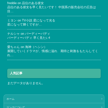
freddie
on
品位のある彼女
品位のある彼女を早く見たいです！ 中国系の販売会社の広告は
目…
ミヨン
on
TV小説 星になって光る
星になって輝くですが…
ナルシャ
on
バーディーバディ
バーディーバディ 早く見たい❗
愛ちゃん
on
海神（ヘシン）
展開していくドラマが、情感に溢れ 期待と刺激をもたらしてく
れ…
人気記事
まだデータがありません。
ホーム
リンクについて