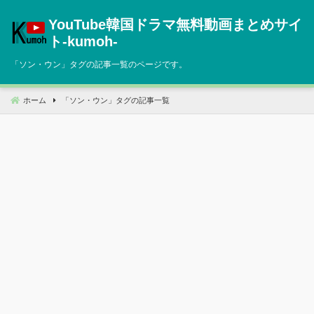
コ
YouTube韓国ドラマ無料動画まとめサイ
ン
テ
ト‐kumoh‐
ン
「
ソン・ウン
」タグの記事一覧のページです。
ツ
へ
移
ホーム
「
ソン・ウン
」タグの記事一覧
動