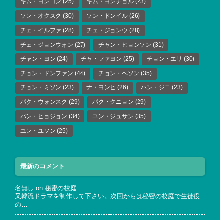
キム・ヨンゴン
(25)
キム・ヨンチョル
(23)
ソン・オクスク
(30)
ソン・ドンイル
(26)
チェ・イルファ
(28)
チェ・ジョンウ
(28)
チェ・ジョンウォン
(27)
チャン・ヒョンソン
(31)
チャン・ヨン
(24)
チャ・ファヨン
(25)
チョン・エリ
(30)
チョン・ドンファン
(44)
チョン・ヘソン
(35)
チョン・ミソン
(23)
ナ・ヨンヒ
(26)
ハン・ジニ
(23)
パク・ウォンスク
(29)
パク・クニョン
(29)
パン・ヒョジョン
(34)
ユン・ジュサン
(35)
ユン・ユソン
(25)
最新のコメント
名無し
on
秘密の校庭
又韓流ドラマを制作して下さい。次回からは秘密の校庭で生徒役
の…