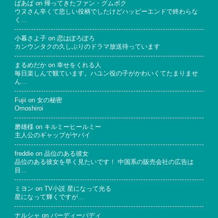
ばあば
on
帰ってきたファン・グムボク
ウヌさん辛くて悲しい役柄でしたけどハッピーエンドで終わらな
く…
小暮さよ子
on
恋はぽろぽろ
カンウンタクの久しぶりのドラマ放送待っています
まるめだか
on
幸せをくれる人
毎日楽しんで観ています。ハユン役の子がかわいくてたまりませ
ん…
Fujii
on
女の秘密
Omoshiroi
磨雄様
on
キルミーヒールミー
主人公のギャップがヤバイ
freddie
on
品位のある彼女
品位のある彼女を早く見たいです！ 中国系の販売会社の広告は
目…
ミヨン
on
TV小説 星になって光る
星になって輝くですが…
ナルシャ
on
バーディーバディ