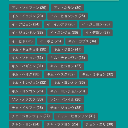
アン・ソクファン
(26)
アン・ネサン
(30)
イム・イェジン
(23)
イム・ヒョンシク
(25)
イ・アヒョン
(24)
イ・イルファ
(26)
イ・ジェヨン
(26)
イ・ジョンギル
(33)
イ・スンジェ
(36)
イ・デヨン
(27)
イ・ヒド
(26)
イ・ボヒ
(25)
キム・ガプス
(34)
キム・ギュチョル
(30)
キム・ジヨン
(47)
キム・ソヒョン
(31)
キム・チャンワン
(23)
キム・ハギュン
(31)
キム・ヒジョン
(27)
キム・ヘオク
(38)
キム・ヘスク
(32)
キム・ミギョン
(32)
キム・ミンジョン
(32)
キム・ヨンオク
(36)
キム・ヨンゴン
(25)
キム・ヨンチョル
(23)
ソン・オクスク
(30)
ソン・ドンイル
(26)
チェ・イルファ
(28)
チェ・ジョンウ
(28)
チェ・ジョンウォン
(27)
チャン・ヒョンソン
(31)
チャン・ヨン
(24)
チャ・ファヨン
(25)
チョン・エリ
(30)