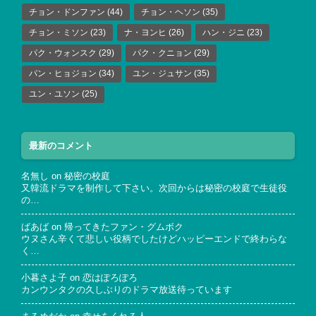
チョン・ドンファン
(44)
チョン・ヘソン
(35)
チョン・ミソン
(23)
ナ・ヨンヒ
(26)
ハン・ジニ
(23)
パク・ウォンスク
(29)
パク・クニョン
(29)
パン・ヒョジョン
(34)
ユン・ジュサン
(35)
ユン・ユソン
(25)
最新のコメント
名無し
on
秘密の校庭
又韓流ドラマを制作して下さい。次回からは秘密の校庭で生徒役
の…
ばあば
on
帰ってきたファン・グムボク
ウヌさん辛くて悲しい役柄でしたけどハッピーエンドで終わらな
く…
小暮さよ子
on
恋はぽろぽろ
カンウンタクの久しぶりのドラマ放送待っています