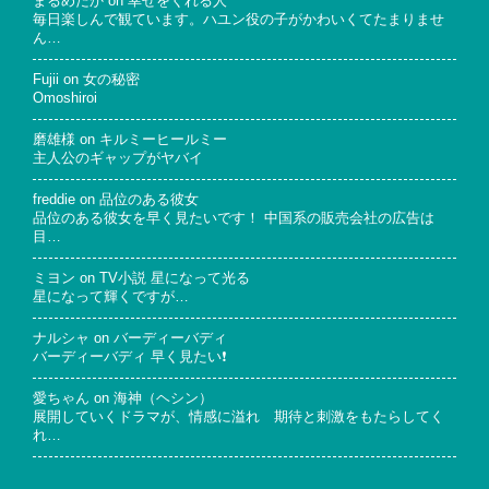
まるめだか
on
幸せをくれる人
毎日楽しんで観ています。ハユン役の子がかわいくてたまりませ
ん…
Fujii
on
女の秘密
Omoshiroi
磨雄様
on
キルミーヒールミー
主人公のギャップがヤバイ
freddie
on
品位のある彼女
品位のある彼女を早く見たいです！ 中国系の販売会社の広告は
目…
ミヨン
on
TV小説 星になって光る
星になって輝くですが…
ナルシャ
on
バーディーバディ
バーディーバディ 早く見たい❗
愛ちゃん
on
海神（ヘシン）
展開していくドラマが、情感に溢れ 期待と刺激をもたらしてく
れ…