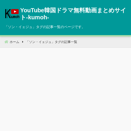
コ
YouTube韓国ドラマ無料動画まとめサイ
ン
テ
ト‐kumoh‐
ン
「
ソン・イェジュ
」タグの記事一覧のページです。
ツ
へ
移
ホーム
「
ソン・イェジュ
」タグの記事一覧
動