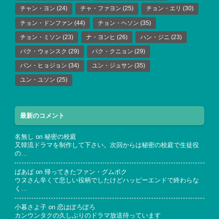
チャン・ヨン
(24)
チャ・ファヨン
(25)
チョン・エリ
(30)
チョン・ドンファン
(44)
チョン・ヘソン
(35)
チョン・ミソン
(23)
ナ・ヨンヒ
(26)
ハン・ジニ
(23)
パク・ウォンスク
(29)
パク・クニョン
(29)
パン・ヒョジョン
(34)
ユン・ジュサン
(35)
ユン・ユソン
(25)
最新のコメント
名無し
on
秘密の校庭
又韓流ドラマを制作して下さい。次回からは秘密の校庭で生徒役
の…
ばあば
on
帰ってきたファン・グムボク
ウヌさん辛くて悲しい役柄でしたけどハッピーエンドで終わらな
く…
小暮さよ子
on
恋はぽろぽろ
カンウンタクの久しぶりのドラマ放送待っています