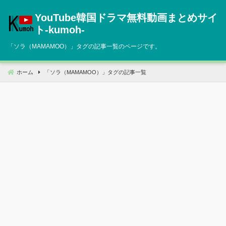
コ
YouTube韓国ドラマ無料動画まとめサイ
ン
テ
ト‐kumoh‐
ン
「
ソラ（MAMAMOO）
」タグの記事一覧のページです。
ツ
へ
移
ホーム
「
ソラ（MAMAMOO）
」タグの記事一覧
動