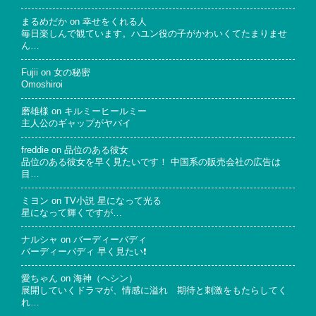
まるめだか
on
幸せをくれる人
毎日楽しんで観ています。ハユン役の子がかわいくてたまりませ
ん…
Fujii
on
女の秘密
Omoshiroi
磨雄様
on
キルミーヒールミー
主人公のギャップがヤバイ
freddie
on
品位のある彼女
品位のある彼女を早く見たいです！ 中国系の販売会社の広告は
目…
ミヨン
on
TV小説 星になって光る
星になって輝くですが…
ナルシャ
on
バーディーバディ
バーディーバディ 早く見たい❗
愛ちゃん
on
海神（ヘシン）
展開していくドラマが、情感に溢れ 期待と刺激をもたらしてく
れ…