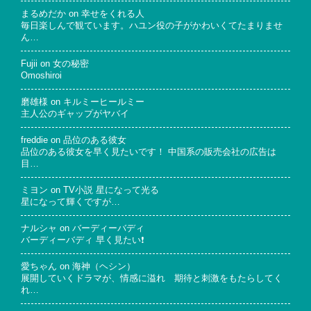
まるめだか
on
幸せをくれる人
毎日楽しんで観ています。ハユン役の子がかわいくてたまりませ
ん…
Fujii
on
女の秘密
Omoshiroi
磨雄様
on
キルミーヒールミー
主人公のギャップがヤバイ
freddie
on
品位のある彼女
品位のある彼女を早く見たいです！ 中国系の販売会社の広告は
目…
ミヨン
on
TV小説 星になって光る
星になって輝くですが…
ナルシャ
on
バーディーバディ
バーディーバディ 早く見たい❗
愛ちゃん
on
海神（ヘシン）
展開していくドラマが、情感に溢れ 期待と刺激をもたらしてく
れ…