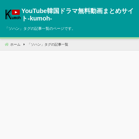
コ
YouTube韓国ドラマ無料動画まとめサイ
ン
テ
ト‐kumoh‐
ン
「
ソハン
」タグの記事一覧のページです。
ツ
へ
移
ホーム
「
ソハン
」タグの記事一覧
動