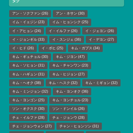
タグ
アン・ソクファン
(26)
アン・ネサン
(30)
イム・イェジン
(23)
イム・ヒョンシク
(25)
イ・アヒョン
(24)
イ・イルファ
(26)
イ・ジェヨン
(26)
イ・ジョンギル
(33)
イ・スンジェ
(36)
イ・デヨン
(27)
イ・ヒド
(26)
イ・ボヒ
(25)
キム・ガプス
(34)
キム・ギュチョル
(30)
キム・ジヨン
(47)
キム・ソヒョン
(31)
キム・チャンワン
(23)
キム・ハギュン
(31)
キム・ヒジョン
(27)
キム・ヘオク
(38)
キム・ヘスク
(32)
キム・ミギョン
(32)
キム・ミンジョン
(32)
キム・ヨンオク
(36)
キム・ヨンゴン
(25)
キム・ヨンチョル
(23)
ソン・オクスク
(30)
ソン・ドンイル
(26)
チェ・イルファ
(28)
チェ・ジョンウ
(28)
チェ・ジョンウォン
(27)
チャン・ヒョンソン
(31)