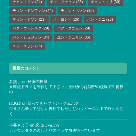
チャン・ヨン
(24)
チャ・ファヨン
(25)
チョン・エリ
(30)
チョン・ドンファン
(44)
チョン・ヘソン
(35)
チョン・ミソン
(23)
ナ・ヨンヒ
(26)
ハン・ジニ
(23)
パク・ウォンスク
(29)
パク・クニョン
(29)
パン・ヒョジョン
(34)
ユン・ジュサン
(35)
ユン・ユソン
(25)
最新のコメント
名無し
on
秘密の校庭
又韓流ドラマを制作して下さい。次回からは秘密の校庭で生徒役
の…
ばあば
on
帰ってきたファン・グムボク
ウヌさん辛くて悲しい役柄でしたけどハッピーエンドで終わらな
く…
小暮さよ子
on
恋はぽろぽろ
カンウンタクの久しぶりのドラマ放送待っています