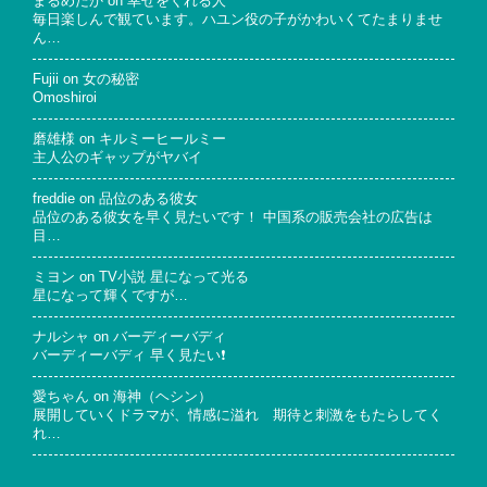
まるめだか
on
幸せをくれる人
毎日楽しんで観ています。ハユン役の子がかわいくてたまりませ
ん…
Fujii
on
女の秘密
Omoshiroi
磨雄様
on
キルミーヒールミー
主人公のギャップがヤバイ
freddie
on
品位のある彼女
品位のある彼女を早く見たいです！ 中国系の販売会社の広告は
目…
ミヨン
on
TV小説 星になって光る
星になって輝くですが…
ナルシャ
on
バーディーバディ
バーディーバディ 早く見たい❗
愛ちゃん
on
海神（ヘシン）
展開していくドラマが、情感に溢れ 期待と刺激をもたらしてく
れ…