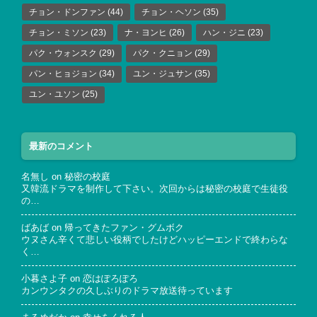
チョン・ドンファン
(44)
チョン・ヘソン
(35)
チョン・ミソン
(23)
ナ・ヨンヒ
(26)
ハン・ジニ
(23)
パク・ウォンスク
(29)
パク・クニョン
(29)
パン・ヒョジョン
(34)
ユン・ジュサン
(35)
ユン・ユソン
(25)
最新のコメント
名無し
on
秘密の校庭
又韓流ドラマを制作して下さい。次回からは秘密の校庭で生徒役
の…
ばあば
on
帰ってきたファン・グムボク
ウヌさん辛くて悲しい役柄でしたけどハッピーエンドで終わらな
く…
小暮さよ子
on
恋はぽろぽろ
カンウンタクの久しぶりのドラマ放送待っています