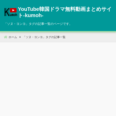
コ
YouTube韓国ドラマ無料動画まとめサイ
ン
テ
ト‐kumoh‐
ン
「
ソヌ・ヨンヨ
」タグの記事一覧のページです。
ツ
へ
移
ホーム
「
ソヌ・ヨンヨ
」タグの記事一覧
動