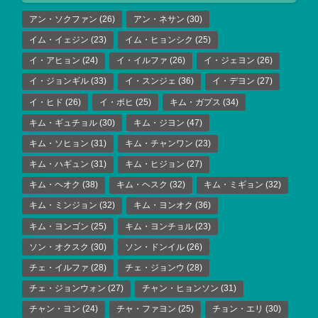
アン・ソクファン
(26)
アン・ネサン
(30)
イム・イェジン
(23)
イム・ヒョンシク
(25)
イ・アヒョン
(24)
イ・イルファ
(26)
イ・ジェヨン
(26)
イ・ジョンギル
(33)
イ・スンジェ
(36)
イ・デヨン
(27)
イ・ヒド
(26)
イ・ボヒ
(25)
キム・ガプス
(34)
キム・ギュチョル
(30)
キム・ジヨン
(47)
キム・ソヒョン
(31)
キム・チャンワン
(23)
キム・ハギュン
(31)
キム・ヒジョン
(27)
キム・ヘオク
(38)
キム・ヘスク
(32)
キム・ミギョン
(32)
キム・ミンジョン
(32)
キム・ヨンオク
(36)
キム・ヨンゴン
(25)
キム・ヨンチョル
(23)
ソン・オクスク
(30)
ソン・ドンイル
(26)
チェ・イルファ
(28)
チェ・ジョンウ
(28)
チェ・ジョンウォン
(27)
チャン・ヒョンソン
(31)
チャン・ヨン
(24)
チャ・ファヨン
(25)
チョン・エリ
(30)