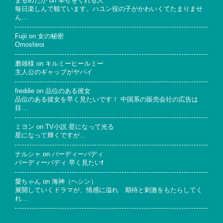
まるめだか
on
幸せをくれる人
毎日楽しんで観ています。ハユン役の子がかわいくてたまりませ
ん…
Fujii
on
女の秘密
Omoshiroi
磨雄様
on
キルミーヒールミー
主人公のギャップがヤバイ
freddie
on
品位のある彼女
品位のある彼女を早く見たいです！ 中国系の販売会社の広告は
目…
ミヨン
on
TV小説 星になって光る
星になって輝くですが…
ナルシャ
on
バーディーバディ
バーディーバディ 早く見たい❗
愛ちゃん
on
海神（ヘシン）
展開していくドラマが、情感に溢れ 期待と刺激をもたらしてく
れ…