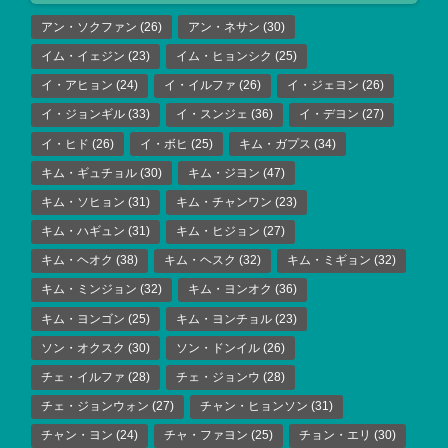
アン・ソクファン
(26)
アン・ネサン
(30)
イム・イェジン
(23)
イム・ヒョンシク
(25)
イ・アヒョン
(24)
イ・イルファ
(26)
イ・ジェヨン
(26)
イ・ジョンギル
(33)
イ・スンジェ
(36)
イ・デヨン
(27)
イ・ヒド
(26)
イ・ボヒ
(25)
キム・ガプス
(34)
キム・ギュチョル
(30)
キム・ジヨン
(47)
キム・ソヒョン
(31)
キム・チャンワン
(23)
キム・ハギュン
(31)
キム・ヒジョン
(27)
キム・ヘオク
(38)
キム・ヘスク
(32)
キム・ミギョン
(32)
キム・ミンジョン
(32)
キム・ヨンオク
(36)
キム・ヨンゴン
(25)
キム・ヨンチョル
(23)
ソン・オクスク
(30)
ソン・ドンイル
(26)
チェ・イルファ
(28)
チェ・ジョンウ
(28)
チェ・ジョンウォン
(27)
チャン・ヒョンソン
(31)
チャン・ヨン
(24)
チャ・ファヨン
(25)
チョン・エリ
(30)