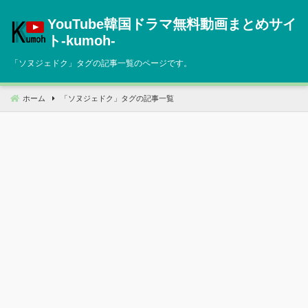
コ
YouTube韓国ドラマ無料動画まとめサイ
ン
テ
ト‐kumoh‐
ン
「
ソヌジェドク
」タグの記事一覧のページです。
ツ
へ
移
ホーム
「
ソヌジェドク
」タグの記事一覧
動