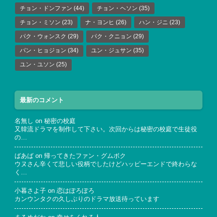
チョン・ドンファン
(44)
チョン・ヘソン
(35)
チョン・ミソン
(23)
ナ・ヨンヒ
(26)
ハン・ジニ
(23)
パク・ウォンスク
(29)
パク・クニョン
(29)
パン・ヒョジョン
(34)
ユン・ジュサン
(35)
ユン・ユソン
(25)
最新のコメント
名無し
on
秘密の校庭
又韓流ドラマを制作して下さい。次回からは秘密の校庭で生徒役
の…
ばあば
on
帰ってきたファン・グムボク
ウヌさん辛くて悲しい役柄でしたけどハッピーエンドで終わらな
く…
小暮さよ子
on
恋はぽろぽろ
カンウンタクの久しぶりのドラマ放送待っています