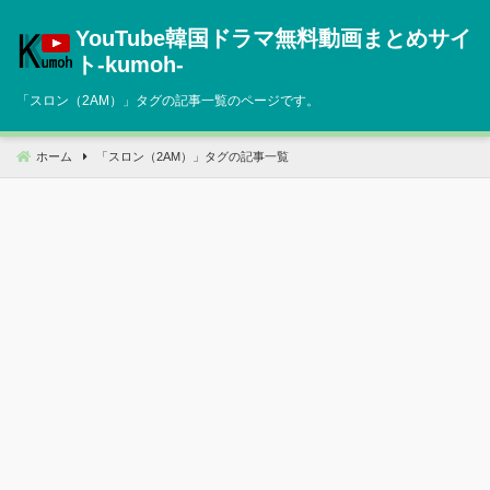
コ
YouTube韓国ドラマ無料動画まとめサイ
ン
テ
ト‐kumoh‐
ン
「
スロン（2AM）
」タグの記事一覧のページです。
ツ
へ
移
ホーム
「
スロン（2AM）
」タグの記事一覧
動