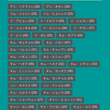
アン・ソクファン
(26)
アン・ネサン
(30)
イム・イェジン
(23)
イム・ヒョンシク
(25)
イ・アヒョン
(24)
イ・イルファ
(26)
イ・ジェヨン
(26)
イ・ジョンギル
(33)
イ・スンジェ
(36)
イ・デヨン
(27)
イ・ヒド
(26)
イ・ボヒ
(25)
キム・ガプス
(34)
キム・ギュチョル
(30)
キム・ジヨン
(47)
キム・ソヒョン
(31)
キム・チャンワン
(23)
キム・ハギュン
(31)
キム・ヒジョン
(27)
キム・ヘオク
(38)
キム・ヘスク
(32)
キム・ミギョン
(32)
キム・ミンジョン
(32)
キム・ヨンオク
(36)
キム・ヨンゴン
(25)
キム・ヨンチョル
(23)
ソン・オクスク
(30)
ソン・ドンイル
(26)
チェ・イルファ
(28)
チェ・ジョンウ
(28)
チェ・ジョンウォン
(27)
チャン・ヒョンソン
(31)
チャン・ヨン
(24)
チャ・ファヨン
(25)
チョン・エリ
(30)