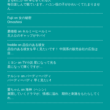
まるめだか
on
幸せをくれる人
毎日楽しんで観ています。ハユン役の子がかわいくてたまりませ
ん…
Fujii
on
女の秘密
Omoshiroi
磨雄様
on
キルミーヒールミー
主人公のギャップがヤバイ
freddie
on
品位のある彼女
品位のある彼女を早く見たいです！ 中国系の販売会社の広告は
目…
ミヨン
on
TV小説 星になって光る
星になって輝くですが…
ナルシャ
on
バーディーバディ
バーディーバディ 早く見たい❗
愛ちゃん
on
海神（ヘシン）
展開していくドラマが、情感に溢れ 期待と刺激をもたらしてく
れ…