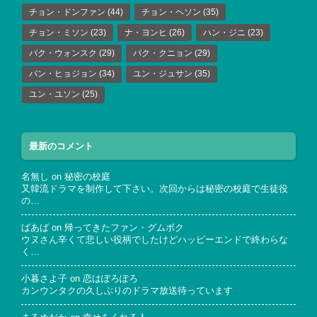
チョン・ドンファン
(44)
チョン・ヘソン
(35)
チョン・ミソン
(23)
ナ・ヨンヒ
(26)
ハン・ジニ
(23)
パク・ウォンスク
(29)
パク・クニョン
(29)
パン・ヒョジョン
(34)
ユン・ジュサン
(35)
ユン・ユソン
(25)
最新のコメント
名無し
on
秘密の校庭
又韓流ドラマを制作して下さい。次回からは秘密の校庭で生徒役
の…
ばあば
on
帰ってきたファン・グムボク
ウヌさん辛くて悲しい役柄でしたけどハッピーエンドで終わらな
く…
小暮さよ子
on
恋はぽろぽろ
カンウンタクの久しぶりのドラマ放送待っています