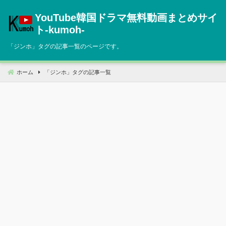
コ
YouTube韓国ドラマ無料動画まとめサイ
ン
テ
ト‐kumoh‐
ン
「
ジンホ
」タグの記事一覧のページです。
ツ
へ
移
ホーム
「
ジンホ
」タグの記事一覧
動