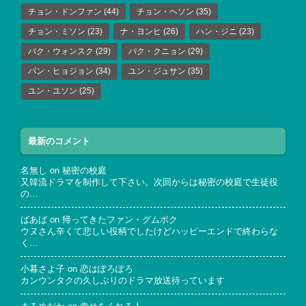
チョン・ドンファン
(44)
チョン・ヘソン
(35)
チョン・ミソン
(23)
ナ・ヨンヒ
(26)
ハン・ジニ
(23)
パク・ウォンスク
(29)
パク・クニョン
(29)
パン・ヒョジョン
(34)
ユン・ジュサン
(35)
ユン・ユソン
(25)
最新のコメント
名無し
on
秘密の校庭
又韓流ドラマを制作して下さい。次回からは秘密の校庭で生徒役
の…
ばあば
on
帰ってきたファン・グムボク
ウヌさん辛くて悲しい役柄でしたけどハッピーエンドで終わらな
く…
小暮さよ子
on
恋はぽろぽろ
カンウンタクの久しぶりのドラマ放送待っています