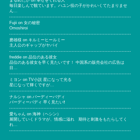
まるめだか
on
幸せをくれる人
毎日楽しんで観ています。ハユン役の子がかわいくてたまりませ
ん…
Fujii
on
女の秘密
Omoshiroi
磨雄様
on
キルミーヒールミー
主人公のギャップがヤバイ
freddie
on
品位のある彼女
品位のある彼女を早く見たいです！ 中国系の販売会社の広告は
目…
ミヨン
on
TV小説 星になって光る
星になって輝くですが…
ナルシャ
on
バーディーバディ
バーディーバディ 早く見たい❗
愛ちゃん
on
海神（ヘシン）
展開していくドラマが、情感に溢れ 期待と刺激をもたらしてく
れ…