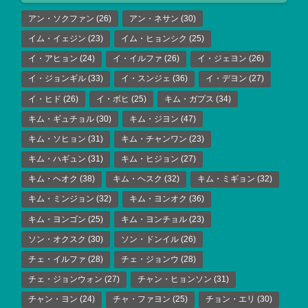
アン・ソクファン
(26)
アン・ネサン
(30)
イム・イェジン
(23)
イム・ヒョンシク
(25)
イ・アヒョン
(24)
イ・イルファ
(26)
イ・ジェヨン
(26)
イ・ジョンギル
(33)
イ・スンジェ
(36)
イ・デヨン
(27)
イ・ヒド
(26)
イ・ボヒ
(25)
キム・ガプス
(34)
キム・ギュチョル
(30)
キム・ジヨン
(47)
キム・ソヒョン
(31)
キム・チャンワン
(23)
キム・ハギュン
(31)
キム・ヒジョン
(27)
キム・ヘオク
(38)
キム・ヘスク
(32)
キム・ミギョン
(32)
キム・ミンジョン
(32)
キム・ヨンオク
(36)
キム・ヨンゴン
(25)
キム・ヨンチョル
(23)
ソン・オクスク
(30)
ソン・ドンイル
(26)
チェ・イルファ
(28)
チェ・ジョンウ
(28)
チェ・ジョンウォン
(27)
チャン・ヒョンソン
(31)
チャン・ヨン
(24)
チャ・ファヨン
(25)
チョン・エリ
(30)