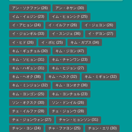
アン・ソクファン
(26)
アン・ネサン
(30)
イム・イェジン
(23)
イム・ヒョンシク
(25)
イ・アヒョン
(24)
イ・イルファ
(26)
イ・ジェヨン
(26)
イ・ジョンギル
(33)
イ・スンジェ
(36)
イ・デヨン
(27)
イ・ヒド
(26)
イ・ボヒ
(25)
キム・ガプス
(34)
キム・ギュチョル
(30)
キム・ジヨン
(47)
キム・ソヒョン
(31)
キム・チャンワン
(23)
キム・ハギュン
(31)
キム・ヒジョン
(27)
キム・ヘオク
(38)
キム・ヘスク
(32)
キム・ミギョン
(32)
キム・ミンジョン
(32)
キム・ヨンオク
(36)
キム・ヨンゴン
(25)
キム・ヨンチョル
(23)
ソン・オクスク
(30)
ソン・ドンイル
(26)
チェ・イルファ
(28)
チェ・ジョンウ
(28)
チェ・ジョンウォン
(27)
チャン・ヒョンソン
(31)
チャン・ヨン
(24)
チャ・ファヨン
(25)
チョン・エリ
(30)