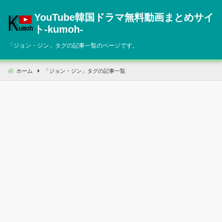
コ
YouTube韓国ドラマ無料動画まとめサイ
ン
テ
ト‐kumoh‐
ン
「
ジョン・ジン
」タグの記事一覧のページです。
ツ
へ
移
ホーム
「
ジョン・ジン
」タグの記事一覧
動