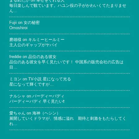
まるめだか
on
幸せをくれる人
毎日楽しんで観ています。ハユン役の子がかわいくてたまりませ
ん…
Fujii
on
女の秘密
Omoshiroi
磨雄様
on
キルミーヒールミー
主人公のギャップがヤバイ
freddie
on
品位のある彼女
品位のある彼女を早く見たいです！ 中国系の販売会社の広告は
目…
ミヨン
on
TV小説 星になって光る
星になって輝くですが…
ナルシャ
on
バーディーバディ
バーディーバディ 早く見たい❗
愛ちゃん
on
海神（ヘシン）
展開していくドラマが、情感に溢れ 期待と刺激をもたらしてく
れ…