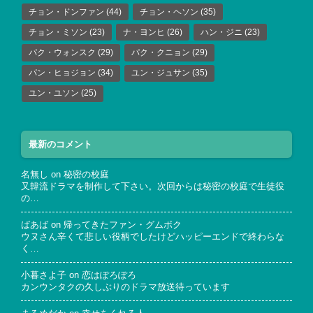
チョン・ドンファン
(44)
チョン・ヘソン
(35)
チョン・ミソン
(23)
ナ・ヨンヒ
(26)
ハン・ジニ
(23)
パク・ウォンスク
(29)
パク・クニョン
(29)
パン・ヒョジョン
(34)
ユン・ジュサン
(35)
ユン・ユソン
(25)
最新のコメント
名無し
on
秘密の校庭
又韓流ドラマを制作して下さい。次回からは秘密の校庭で生徒役
の…
ばあば
on
帰ってきたファン・グムボク
ウヌさん辛くて悲しい役柄でしたけどハッピーエンドで終わらな
く…
小暮さよ子
on
恋はぽろぽろ
カンウンタクの久しぶりのドラマ放送待っています