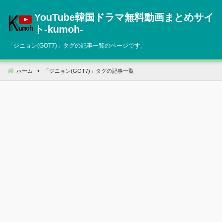
コ
YouTube韓国ドラマ無料動画まとめサイ
ン
テ
ト‐kumoh‐
ン
「
ジニョン(GOT7)
」タグの記事一覧のページです。
ツ
へ
移
ホーム
「
ジニョン(GOT7)
」タグの記事一覧
動