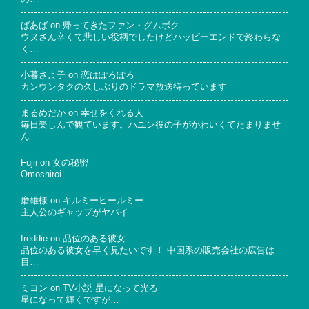
ばあば
on
帰ってきたファン・グムボク
ウヌさん辛くて悲しい役柄でしたけどハッピーエンドで終わらな
く…
小暮さよ子
on
恋はぽろぽろ
カンウンタクの久しぶりのドラマ放送待っています
まるめだか
on
幸せをくれる人
毎日楽しんで観ています。ハユン役の子がかわいくてたまりませ
ん…
Fujii
on
女の秘密
Omoshiroi
磨雄様
on
キルミーヒールミー
主人公のギャップがヤバイ
freddie
on
品位のある彼女
品位のある彼女を早く見たいです！ 中国系の販売会社の広告は
目…
ミヨン
on
TV小説 星になって光る
星になって輝くですが…