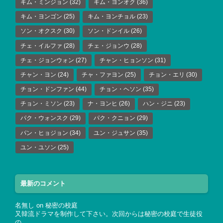
キム・ミンジョン
(32)
キム・ヨンオク
(36)
キム・ヨンゴン
(25)
キム・ヨンチョル
(23)
ソン・オクスク
(30)
ソン・ドンイル
(26)
チェ・イルファ
(28)
チェ・ジョンウ
(28)
チェ・ジョンウォン
(27)
チャン・ヒョンソン
(31)
チャン・ヨン
(24)
チャ・ファヨン
(25)
チョン・エリ
(30)
チョン・ドンファン
(44)
チョン・ヘソン
(35)
チョン・ミソン
(23)
ナ・ヨンヒ
(26)
ハン・ジニ
(23)
パク・ウォンスク
(29)
パク・クニョン
(29)
パン・ヒョジョン
(34)
ユン・ジュサン
(35)
ユン・ユソン
(25)
最新のコメント
名無し
on
秘密の校庭
又韓流ドラマを制作して下さい。次回からは秘密の校庭で生徒役
の…