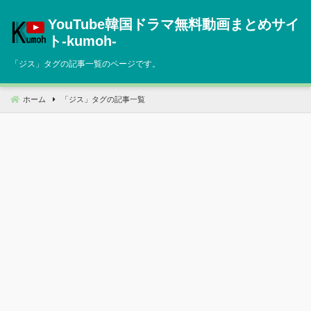
コ
YouTube韓国ドラマ無料動画まとめサイ
ン
テ
ト‐kumoh‐
ン
「
ジス
」タグの記事一覧のページです。
ツ
へ
移
ホーム
「
ジス
」タグの記事一覧
動