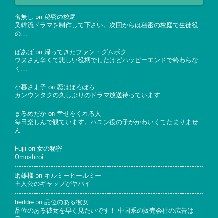
名無し
on
秘密の校庭
又韓流ドラマを制作して下さい。次回からは秘密の校庭で生徒役
の…
ばあば
on
帰ってきたファン・グムボク
ウヌさん辛くて悲しい役柄でしたけどハッピーエンドで終わらな
く…
小暮さよ子
on
恋はぽろぽろ
カンウンタクの久しぶりのドラマ放送待っています
まるめだか
on
幸せをくれる人
毎日楽しんで観ています。ハユン役の子がかわいくてたまりませ
ん…
Fujii
on
女の秘密
Omoshiroi
磨雄様
on
キルミーヒールミー
主人公のギャップがヤバイ
freddie
on
品位のある彼女
品位のある彼女を早く見たいです！ 中国系の販売会社の広告は