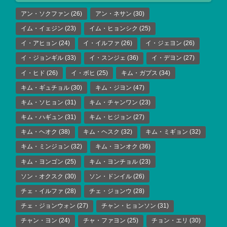
アン・ソクファン
(26)
アン・ネサン
(30)
イム・イェジン
(23)
イム・ヒョンシク
(25)
イ・アヒョン
(24)
イ・イルファ
(26)
イ・ジェヨン
(26)
イ・ジョンギル
(33)
イ・スンジェ
(36)
イ・デヨン
(27)
イ・ヒド
(26)
イ・ボヒ
(25)
キム・ガプス
(34)
キム・ギュチョル
(30)
キム・ジヨン
(47)
キム・ソヒョン
(31)
キム・チャンワン
(23)
キム・ハギュン
(31)
キム・ヒジョン
(27)
キム・ヘオク
(38)
キム・ヘスク
(32)
キム・ミギョン
(32)
キム・ミンジョン
(32)
キム・ヨンオク
(36)
キム・ヨンゴン
(25)
キム・ヨンチョル
(23)
ソン・オクスク
(30)
ソン・ドンイル
(26)
チェ・イルファ
(28)
チェ・ジョンウ
(28)
チェ・ジョンウォン
(27)
チャン・ヒョンソン
(31)
チャン・ヨン
(24)
チャ・ファヨン
(25)
チョン・エリ
(30)