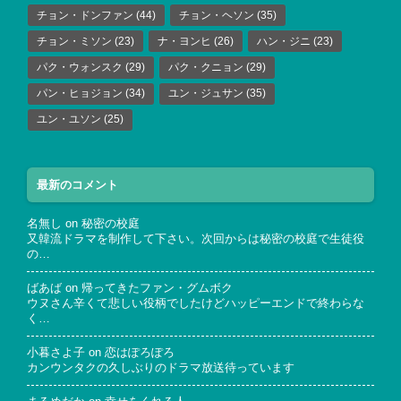
チョン・ドンファン
(44)
チョン・ヘソン
(35)
チョン・ミソン
(23)
ナ・ヨンヒ
(26)
ハン・ジニ
(23)
パク・ウォンスク
(29)
パク・クニョン
(29)
パン・ヒョジョン
(34)
ユン・ジュサン
(35)
ユン・ユソン
(25)
最新のコメント
名無し
on
秘密の校庭
又韓流ドラマを制作して下さい。次回からは秘密の校庭で生徒役
の…
ばあば
on
帰ってきたファン・グムボク
ウヌさん辛くて悲しい役柄でしたけどハッピーエンドで終わらな
く…
小暮さよ子
on
恋はぽろぽろ
カンウンタクの久しぶりのドラマ放送待っています