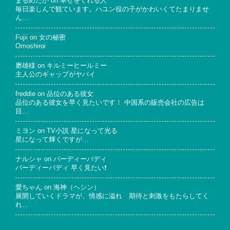
まるめだか
on
幸せをくれる人
毎日楽しんで観ています。ハユン役の子がかわいくてたまりませ
ん…
Fujii
on
女の秘密
Omoshiroi
磨雄様
on
キルミーヒールミー
主人公のギャップがヤバイ
freddie
on
品位のある彼女
品位のある彼女を早く見たいです！ 中国系の販売会社の広告は
目…
ミヨン
on
TV小説 星になって光る
星になって輝くですが…
ナルシャ
on
バーディーバディ
バーディーバディ 早く見たい❗
愛ちゃん
on
海神（ヘシン）
展開していくドラマが、情感に溢れ 期待と刺激をもたらしてく
れ…