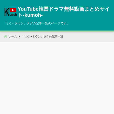
コ
YouTube韓国ドラマ無料動画まとめサイ
ン
テ
ト‐kumoh‐
ン
「
シン･ダウン
」タグの記事一覧のページです。
ツ
へ
移
ホーム
「
シン･ダウン
」タグの記事一覧
動