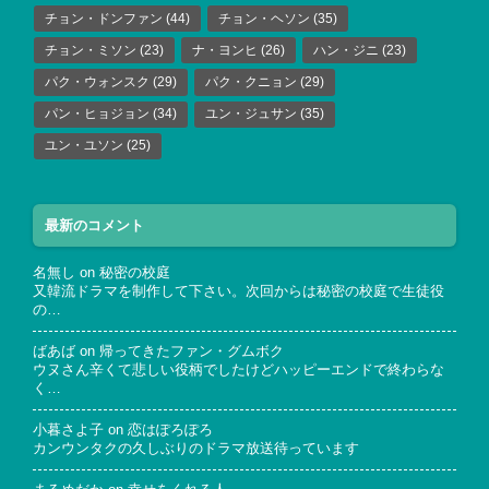
チョン・ドンファン
(44)
チョン・ヘソン
(35)
チョン・ミソン
(23)
ナ・ヨンヒ
(26)
ハン・ジニ
(23)
パク・ウォンスク
(29)
パク・クニョン
(29)
パン・ヒョジョン
(34)
ユン・ジュサン
(35)
ユン・ユソン
(25)
最新のコメント
名無し
on
秘密の校庭
又韓流ドラマを制作して下さい。次回からは秘密の校庭で生徒役
の…
ばあば
on
帰ってきたファン・グムボク
ウヌさん辛くて悲しい役柄でしたけどハッピーエンドで終わらな
く…
小暮さよ子
on
恋はぽろぽろ
カンウンタクの久しぶりのドラマ放送待っています