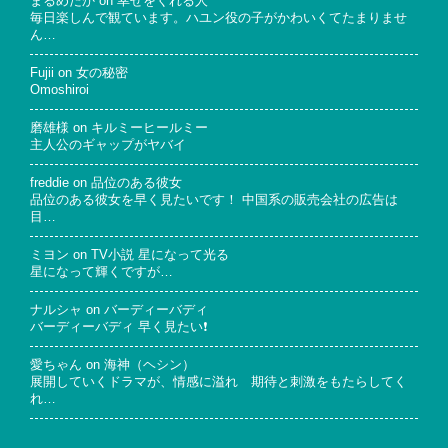
まるめだか
on
幸せをくれる人
毎日楽しんで観ています。ハユン役の子がかわいくてたまりませ
ん…
Fujii
on
女の秘密
Omoshiroi
磨雄様
on
キルミーヒールミー
主人公のギャップがヤバイ
freddie
on
品位のある彼女
品位のある彼女を早く見たいです！ 中国系の販売会社の広告は
目…
ミヨン
on
TV小説 星になって光る
星になって輝くですが…
ナルシャ
on
バーディーバディ
バーディーバディ 早く見たい❗
愛ちゃん
on
海神（ヘシン）
展開していくドラマが、情感に溢れ 期待と刺激をもたらしてく
れ…