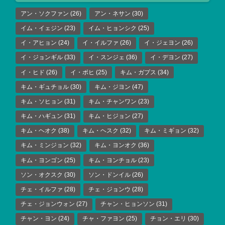
アン・ソクファン
(26)
アン・ネサン
(30)
イム・イェジン
(23)
イム・ヒョンシク
(25)
イ・アヒョン
(24)
イ・イルファ
(26)
イ・ジェヨン
(26)
イ・ジョンギル
(33)
イ・スンジェ
(36)
イ・デヨン
(27)
イ・ヒド
(26)
イ・ボヒ
(25)
キム・ガプス
(34)
キム・ギュチョル
(30)
キム・ジヨン
(47)
キム・ソヒョン
(31)
キム・チャンワン
(23)
キム・ハギュン
(31)
キム・ヒジョン
(27)
キム・ヘオク
(38)
キム・ヘスク
(32)
キム・ミギョン
(32)
キム・ミンジョン
(32)
キム・ヨンオク
(36)
キム・ヨンゴン
(25)
キム・ヨンチョル
(23)
ソン・オクスク
(30)
ソン・ドンイル
(26)
チェ・イルファ
(28)
チェ・ジョンウ
(28)
チェ・ジョンウォン
(27)
チャン・ヒョンソン
(31)
チャン・ヨン
(24)
チャ・ファヨン
(25)
チョン・エリ
(30)