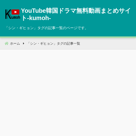
コ
YouTube韓国ドラマ無料動画まとめサイ
ン
テ
ト‐kumoh‐
ン
「
シン・ギヒョン
」タグの記事一覧のページです。
ツ
へ
移
ホーム
「
シン・ギヒョン
」タグの記事一覧
動