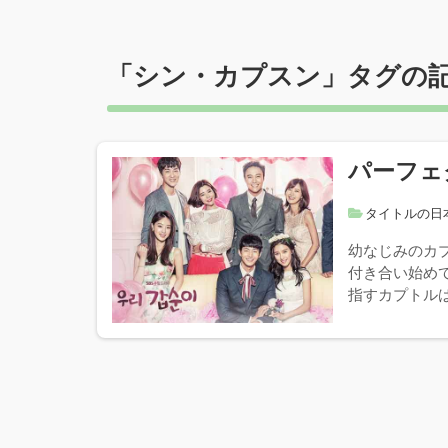
「
シン・カプスン
」タグの
パーフェ
タイトルの日
幼なじみのカ
付き合い始め
指すカプトルは