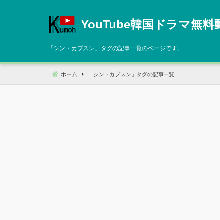
コ
ン
YouTube韓国ドラマ無料
テ
ン
「
シン・カプスン
」タグの記事一覧のページです。
ツ
へ
ホーム
「
シン・カプスン
」タグの記事一覧
移
動