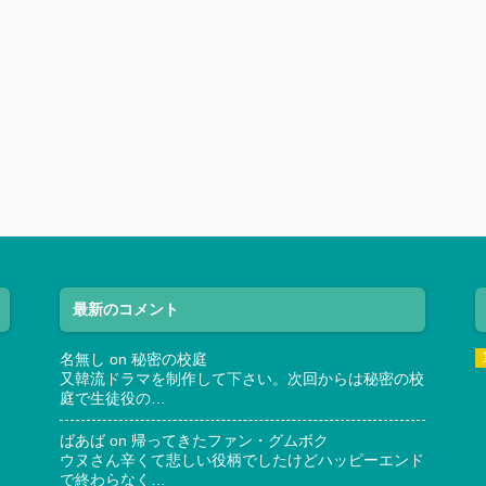
最新のコメント
名無し
on
秘密の校庭
又韓流ドラマを制作して下さい。次回からは秘密の校
庭で生徒役の…
ばあば
on
帰ってきたファン・グムボク
ウヌさん辛くて悲しい役柄でしたけどハッピーエンド
で終わらなく…