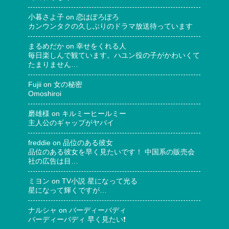
小暮さよ子
on
恋はぽろぽろ
カンウンタクの久しぶりのドラマ放送待っています
まるめだか
on
幸せをくれる人
毎日楽しんで観ています。ハユン役の子がかわいくて
たまりません…
Fujii
on
女の秘密
Omoshiroi
磨雄様
on
キルミーヒールミー
主人公のギャップがヤバイ
freddie
on
品位のある彼女
品位のある彼女を早く見たいです！ 中国系の販売会
社の広告は目…
ミヨン
on
TV小説 星になって光る
星になって輝くですが…
ナルシャ
on
バーディーバディ
バーディーバディ 早く見たい❗