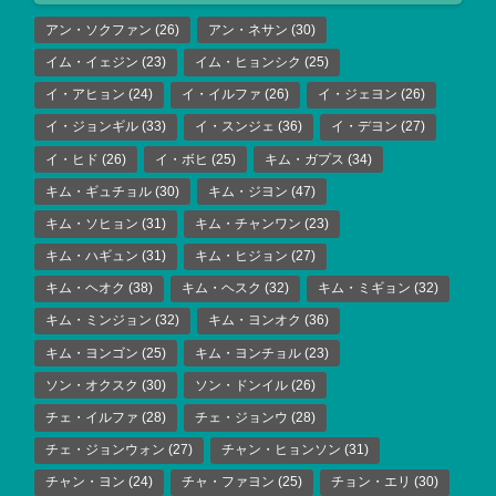
アン・ソクファン
(26)
アン・ネサン
(30)
イム・イェジン
(23)
イム・ヒョンシク
(25)
イ・アヒョン
(24)
イ・イルファ
(26)
イ・ジェヨン
(26)
イ・ジョンギル
(33)
イ・スンジェ
(36)
イ・デヨン
(27)
イ・ヒド
(26)
イ・ボヒ
(25)
キム・ガプス
(34)
キム・ギュチョル
(30)
キム・ジヨン
(47)
キム・ソヒョン
(31)
キム・チャンワン
(23)
キム・ハギュン
(31)
キム・ヒジョン
(27)
キム・ヘオク
(38)
キム・ヘスク
(32)
キム・ミギョン
(32)
キム・ミンジョン
(32)
キム・ヨンオク
(36)
キム・ヨンゴン
(25)
キム・ヨンチョル
(23)
ソン・オクスク
(30)
ソン・ドンイル
(26)
チェ・イルファ
(28)
チェ・ジョンウ
(28)
チェ・ジョンウォン
(27)
チャン・ヒョンソン
(31)
チャン・ヨン
(24)
チャ・ファヨン
(25)
チョン・エリ
(30)