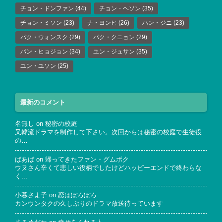
チョン・ドンファン
(44)
チョン・ヘソン
(35)
チョン・ミソン
(23)
ナ・ヨンヒ
(26)
ハン・ジニ
(23)
パク・ウォンスク
(29)
パク・クニョン
(29)
パン・ヒョジョン
(34)
ユン・ジュサン
(35)
ユン・ユソン
(25)
最新のコメント
名無し
on
秘密の校庭
又韓流ドラマを制作して下さい。次回からは秘密の校庭で生徒役
の…
ばあば
on
帰ってきたファン・グムボク
ウヌさん辛くて悲しい役柄でしたけどハッピーエンドで終わらな
く…
小暮さよ子
on
恋はぽろぽろ
カンウンタクの久しぶりのドラマ放送待っています