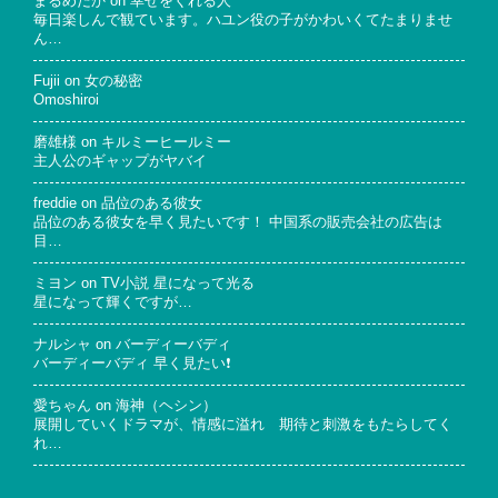
まるめだか
on
幸せをくれる人
毎日楽しんで観ています。ハユン役の子がかわいくてたまりませ
ん…
Fujii
on
女の秘密
Omoshiroi
磨雄様
on
キルミーヒールミー
主人公のギャップがヤバイ
freddie
on
品位のある彼女
品位のある彼女を早く見たいです！ 中国系の販売会社の広告は
目…
ミヨン
on
TV小説 星になって光る
星になって輝くですが…
ナルシャ
on
バーディーバディ
バーディーバディ 早く見たい❗
愛ちゃん
on
海神（ヘシン）
展開していくドラマが、情感に溢れ 期待と刺激をもたらしてく
れ…