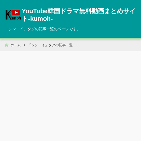
コ
YouTube韓国ドラマ無料動画まとめサイ
ン
テ
ト‐kumoh‐
ン
「
シン・イ
」タグの記事一覧のページです。
ツ
へ
移
ホーム
「
シン・イ
」タグの記事一覧
動