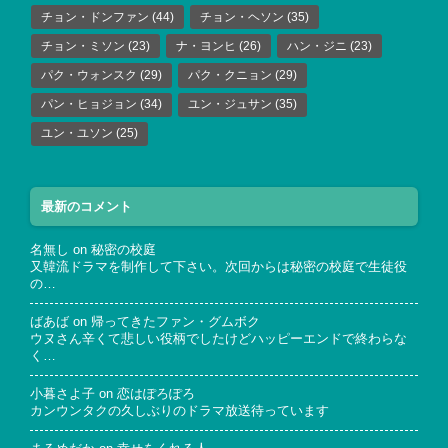
チョン・ドンファン
(44)
チョン・ヘソン
(35)
チョン・ミソン
(23)
ナ・ヨンヒ
(26)
ハン・ジニ
(23)
パク・ウォンスク
(29)
パク・クニョン
(29)
パン・ヒョジョン
(34)
ユン・ジュサン
(35)
ユン・ユソン
(25)
最新のコメント
名無し
on
秘密の校庭
又韓流ドラマを制作して下さい。次回からは秘密の校庭で生徒役
の…
ばあば
on
帰ってきたファン・グムボク
ウヌさん辛くて悲しい役柄でしたけどハッピーエンドで終わらな
く…
小暮さよ子
on
恋はぽろぽろ
カンウンタクの久しぶりのドラマ放送待っています