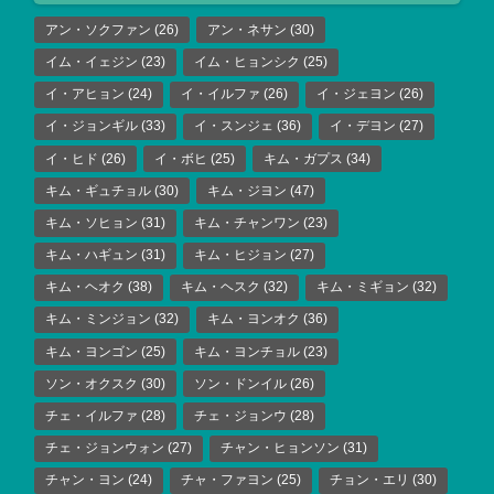
アン・ソクファン
(26)
アン・ネサン
(30)
イム・イェジン
(23)
イム・ヒョンシク
(25)
イ・アヒョン
(24)
イ・イルファ
(26)
イ・ジェヨン
(26)
イ・ジョンギル
(33)
イ・スンジェ
(36)
イ・デヨン
(27)
イ・ヒド
(26)
イ・ボヒ
(25)
キム・ガプス
(34)
キム・ギュチョル
(30)
キム・ジヨン
(47)
キム・ソヒョン
(31)
キム・チャンワン
(23)
キム・ハギュン
(31)
キム・ヒジョン
(27)
キム・ヘオク
(38)
キム・ヘスク
(32)
キム・ミギョン
(32)
キム・ミンジョン
(32)
キム・ヨンオク
(36)
キム・ヨンゴン
(25)
キム・ヨンチョル
(23)
ソン・オクスク
(30)
ソン・ドンイル
(26)
チェ・イルファ
(28)
チェ・ジョンウ
(28)
チェ・ジョンウォン
(27)
チャン・ヒョンソン
(31)
チャン・ヨン
(24)
チャ・ファヨン
(25)
チョン・エリ
(30)