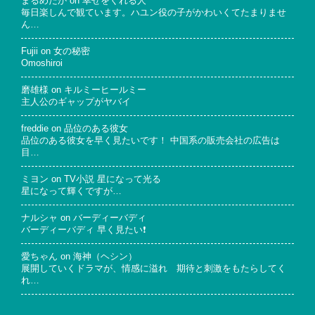
まるめだか
on
幸せをくれる人
毎日楽しんで観ています。ハユン役の子がかわいくてたまりませ
ん…
Fujii
on
女の秘密
Omoshiroi
磨雄様
on
キルミーヒールミー
主人公のギャップがヤバイ
freddie
on
品位のある彼女
品位のある彼女を早く見たいです！ 中国系の販売会社の広告は
目…
ミヨン
on
TV小説 星になって光る
星になって輝くですが…
ナルシャ
on
バーディーバディ
バーディーバディ 早く見たい❗
愛ちゃん
on
海神（ヘシン）
展開していくドラマが、情感に溢れ 期待と刺激をもたらしてく
れ…