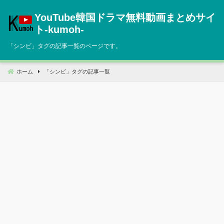
コ
YouTube韓国ドラマ無料動画まとめサイ
ン
テ
ト‐kumoh‐
ン
「
シンビ
」タグの記事一覧のページです。
ツ
へ
移
ホーム
「
シンビ
」タグの記事一覧
動