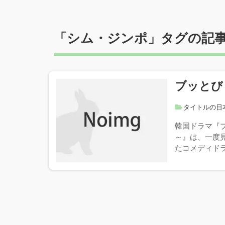
「
シム・ジンポ
」タグの記
ブッとび
タイトルの日
韓国ドラマ『ブ
～』は、一度
たコメディドラマ！