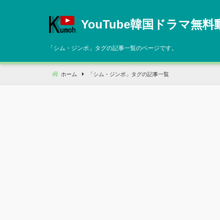
コ
ン
YouTube韓国ドラマ無料
テ
ン
「
シム・ジンポ
」タグの記事一覧のページです。
ツ
へ
ホーム
「
シム・ジンポ
」タグの記事一覧
移
動