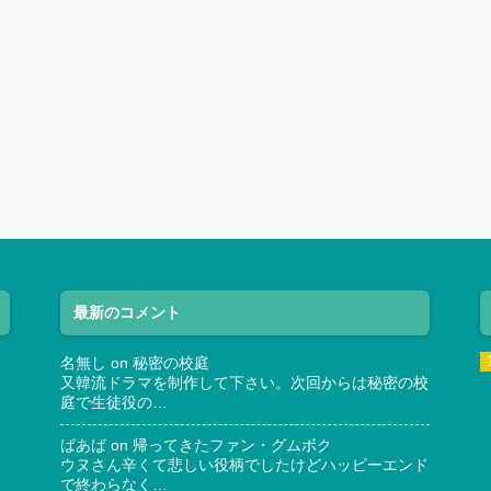
最新のコメント
名無し
on
秘密の校庭
又韓流ドラマを制作して下さい。次回からは秘密の校
庭で生徒役の…
ばあば
on
帰ってきたファン・グムボク
ウヌさん辛くて悲しい役柄でしたけどハッピーエンド
で終わらなく…