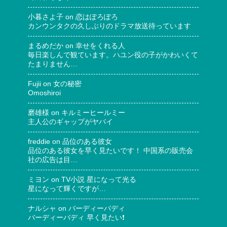
小暮さよ子
on
恋はぽろぽろ
カンウンタクの久しぶりのドラマ放送待っています
まるめだか
on
幸せをくれる人
毎日楽しんで観ています。ハユン役の子がかわいくて
たまりません…
Fujii
on
女の秘密
Omoshiroi
磨雄様
on
キルミーヒールミー
主人公のギャップがヤバイ
freddie
on
品位のある彼女
品位のある彼女を早く見たいです！ 中国系の販売会
社の広告は目…
ミヨン
on
TV小説 星になって光る
星になって輝くですが…
ナルシャ
on
バーディーバディ
バーディーバディ 早く見たい❗