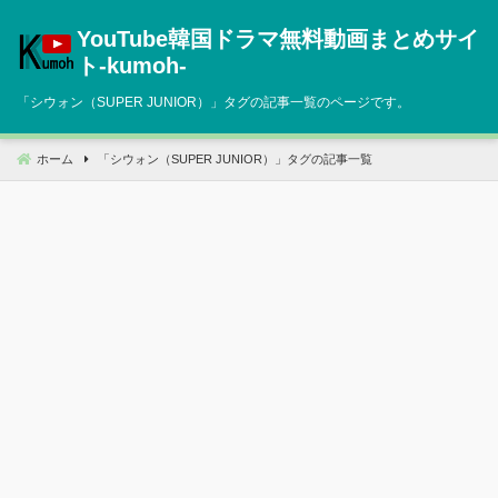
コ
YouTube韓国ドラマ無料動画まとめサイ
ン
テ
ト‐kumoh‐
ン
「
シウォン（SUPER JUNIOR）
」タグの記事一覧のページです。
ツ
へ
移
ホーム
「
シウォン（SUPER JUNIOR）
」タグの記事一覧
動