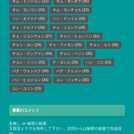
キム・ミンジョン
(32)
キム・ヨンオク
(36)
キム・ヨンゴン
(25)
キム・ヨンチョル
(23)
ソン・オクスク
(30)
ソン・ドンイル
(26)
チェ・イルファ
(28)
チェ・ジョンウ
(28)
チェ・ジョンウォン
(27)
チャン・ヒョンソン
(31)
チャン・ヨン
(24)
チャ・ファヨン
(25)
チョン・エリ
(30)
チョン・ドンファン
(44)
チョン・ヘソン
(35)
チョン・ミソン
(23)
ナ・ヨンヒ
(26)
ハン・ジニ
(23)
パク・ウォンスク
(29)
パク・クニョン
(29)
パン・ヒョジョン
(34)
ユン・ジュサン
(35)
ユン・ユソン
(25)
最新のコメント
名無し
on
秘密の校庭
又韓流ドラマを制作して下さい。次回からは秘密の校庭で生徒役
の…