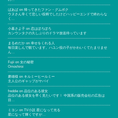
ばあば
on
帰ってきたファン・グムボク
ウヌさん辛くて悲しい役柄でしたけどハッピーエンドで終わらな
く…
小暮さよ子
on
恋はぽろぽろ
カンウンタクの久しぶりのドラマ放送待っています
まるめだか
on
幸せをくれる人
毎日楽しんで観ています。ハユン役の子がかわいくてたまりませ
ん…
Fujii
on
女の秘密
Omoshiroi
磨雄様
on
キルミーヒールミー
主人公のギャップがヤバイ
freddie
on
品位のある彼女
品位のある彼女を早く見たいです！ 中国系の販売会社の広告は
目…
ミヨン
on
TV小説 星になって光る
星になって輝くですが…