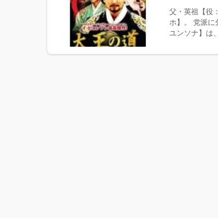
父・英祖【役
ホ】。 党派
ユンソナ】は、