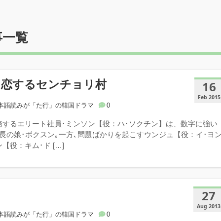
事一覧
 恋するセンチョリ村
16
Feb 2015
本語読みが「た行」の韓国ドラマ
0
務するエリート社員･ミンソン【役：ハ･ソクチン】は、数字に強い
長の娘･ボクスン｡一方､問題ばかりを起こすウンジュ【役：イ･ヨ
【役：キム･ド […]
27
Aug 2013
本語読みが「た行」の韓国ドラマ
0