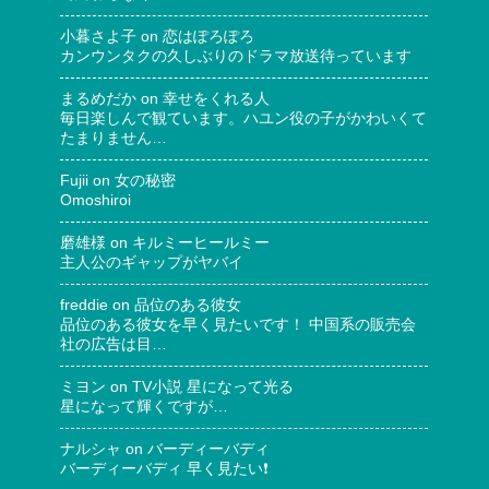
小暮さよ子
on
恋はぽろぽろ
カンウンタクの久しぶりのドラマ放送待っています
まるめだか
on
幸せをくれる人
毎日楽しんで観ています。ハユン役の子がかわいくて
たまりません…
Fujii
on
女の秘密
Omoshiroi
磨雄様
on
キルミーヒールミー
主人公のギャップがヤバイ
freddie
on
品位のある彼女
品位のある彼女を早く見たいです！ 中国系の販売会
社の広告は目…
ミヨン
on
TV小説 星になって光る
星になって輝くですが…
ナルシャ
on
バーディーバディ
バーディーバディ 早く見たい❗