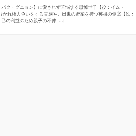
：パク・グニョン】に愛されず苦悩する思悼世子【役：イム・
に分かれ権力争いをする貴族や、出世の野望を持つ英祖の側室【役：
己の利益のため親子の不仲 […]