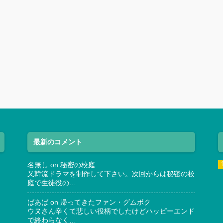
最新のコメント
名無し
on
秘密の校庭
又韓流ドラマを制作して下さい。次回からは秘密の校
庭で生徒役の…
ばあば
on
帰ってきたファン・グムボク
ウヌさん辛くて悲しい役柄でしたけどハッピーエンド
で終わらなく…