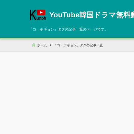
コ
ン
YouTube韓国ドラマ無料
テ
ン
「
コ・ホギョン
」タグの記事一覧のページです。
ツ
へ
ホーム
「
コ・ホギョン
」タグの記事一覧
移
動