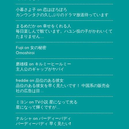
小暮さよ子
on
恋はぽろぽろ
カンウンタクの久しぶりのドラマ放送待っています
まるめだか
on
幸せをくれる人
毎日楽しんで観ています。ハユン役の子がかわいくて
たまりません…
Fujii
on
女の秘密
Omoshiroi
磨雄様
on
キルミーヒールミー
主人公のギャップがヤバイ
freddie
on
品位のある彼女
品位のある彼女を早く見たいです！ 中国系の販売会
社の広告は目…
ミヨン
on
TV小説 星になって光る
星になって輝くですが…
ナルシャ
on
バーディーバディ
バーディーバディ 早く見たい❗