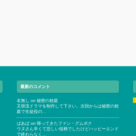
最新のコメント
名無し
on
秘密の校庭
又韓流ドラマを制作して下さい。次回からは秘密の校
庭で生徒役の…
ばあば
on
帰ってきたファン・グムボク
ウヌさん辛くて悲しい役柄でしたけどハッピーエンド
で終わらなく…