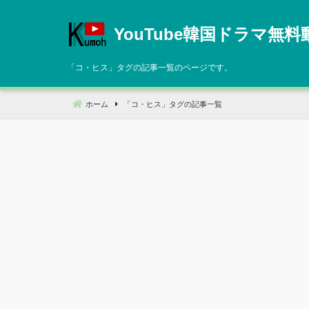
コ
ン
YouTube韓国ドラマ無料
テ
ン
「
コ・ヒス
」タグの記事一覧のページです。
ツ
へ
ホーム
「
コ・ヒス
」タグの記事一覧
移
動