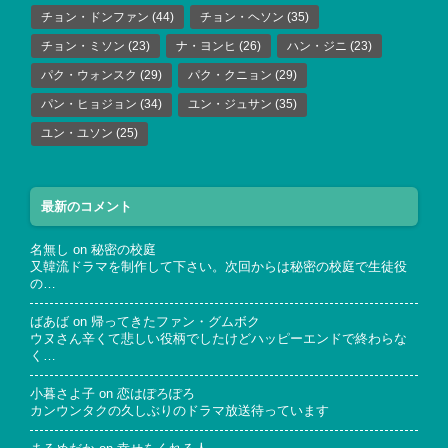
チョン・ドンファン
(44)
チョン・ヘソン
(35)
チョン・ミソン
(23)
ナ・ヨンヒ
(26)
ハン・ジニ
(23)
パク・ウォンスク
(29)
パク・クニョン
(29)
パン・ヒョジョン
(34)
ユン・ジュサン
(35)
ユン・ユソン
(25)
最新のコメント
名無し
on
秘密の校庭
又韓流ドラマを制作して下さい。次回からは秘密の校庭で生徒役
の…
ばあば
on
帰ってきたファン・グムボク
ウヌさん辛くて悲しい役柄でしたけどハッピーエンドで終わらな
く…
小暮さよ子
on
恋はぽろぽろ
カンウンタクの久しぶりのドラマ放送待っています