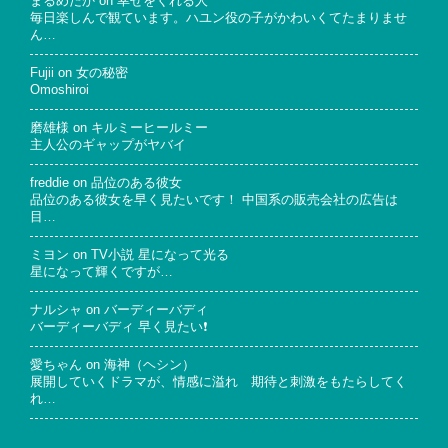
まるめだか
on
幸せをくれる人
毎日楽しんで観ています。ハユン役の子がかわいくてたまりませ
ん…
Fujii
on
女の秘密
Omoshiroi
磨雄様
on
キルミーヒールミー
主人公のギャップがヤバイ
freddie
on
品位のある彼女
品位のある彼女を早く見たいです！ 中国系の販売会社の広告は
目…
ミヨン
on
TV小説 星になって光る
星になって輝くですが…
ナルシャ
on
バーディーバディ
バーディーバディ 早く見たい❗
愛ちゃん
on
海神（ヘシン）
展開していくドラマが、情感に溢れ 期待と刺激をもたらしてく
れ…