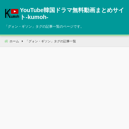
コ
YouTube韓国ドラマ無料動画まとめサイ
ン
テ
ト‐kumoh‐
ン
「
グォン・ギソン
」タグの記事一覧のページです。
ツ
へ
移
ホーム
「
グォン・ギソン
」タグの記事一覧
動