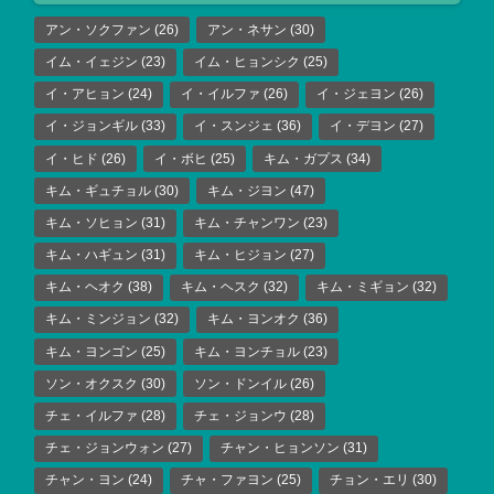
アン・ソクファン
(26)
アン・ネサン
(30)
イム・イェジン
(23)
イム・ヒョンシク
(25)
イ・アヒョン
(24)
イ・イルファ
(26)
イ・ジェヨン
(26)
イ・ジョンギル
(33)
イ・スンジェ
(36)
イ・デヨン
(27)
イ・ヒド
(26)
イ・ボヒ
(25)
キム・ガプス
(34)
キム・ギュチョル
(30)
キム・ジヨン
(47)
キム・ソヒョン
(31)
キム・チャンワン
(23)
キム・ハギュン
(31)
キム・ヒジョン
(27)
キム・ヘオク
(38)
キム・ヘスク
(32)
キム・ミギョン
(32)
キム・ミンジョン
(32)
キム・ヨンオク
(36)
キム・ヨンゴン
(25)
キム・ヨンチョル
(23)
ソン・オクスク
(30)
ソン・ドンイル
(26)
チェ・イルファ
(28)
チェ・ジョンウ
(28)
チェ・ジョンウォン
(27)
チャン・ヒョンソン
(31)
チャン・ヨン
(24)
チャ・ファヨン
(25)
チョン・エリ
(30)