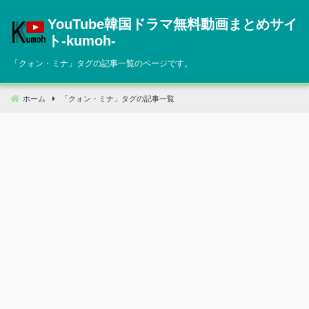
コ
YouTube韓国ドラマ無料動画まとめサイ
ン
テ
ト‐kumoh‐
ン
「
クォン・ミナ
」タグの記事一覧のページです。
ツ
へ
移
ホーム
「
クォン・ミナ
」タグの記事一覧
動