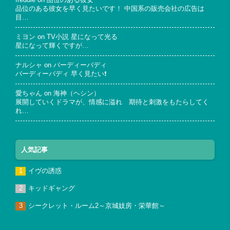
freddie
on
品位のある彼女
品位のある彼女を早く見たいです！ 中国系の販売会社の広告は
目…
ミヨン
on
TV小説 星になって光る
星になって輝くですが…
ナルシャ
on
バーディーバディ
バーディーバディ 早く見たい❗
愛ちゃん
on
海神（ヘシン）
展開していくドラマが、情感に溢れ 期待と刺激をもたらしてく
れ…
人気記事
イヴの誘惑
キッドギャング
シークレット・ルーム2～京城妓房・栄華館～