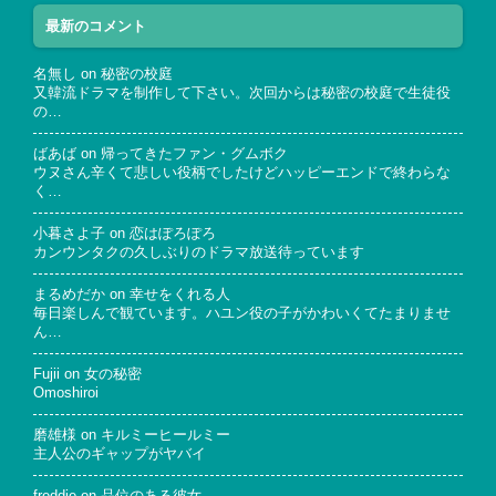
最新のコメント
名無し
on
秘密の校庭
又韓流ドラマを制作して下さい。次回からは秘密の校庭で生徒役
の…
ばあば
on
帰ってきたファン・グムボク
ウヌさん辛くて悲しい役柄でしたけどハッピーエンドで終わらな
く…
小暮さよ子
on
恋はぽろぽろ
カンウンタクの久しぶりのドラマ放送待っています
まるめだか
on
幸せをくれる人
毎日楽しんで観ています。ハユン役の子がかわいくてたまりませ
ん…
Fujii
on
女の秘密
Omoshiroi
磨雄様
on
キルミーヒールミー
主人公のギャップがヤバイ