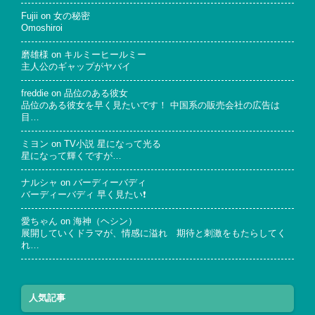
Fujii
on
女の秘密
Omoshiroi
磨雄様
on
キルミーヒールミー
主人公のギャップがヤバイ
freddie
on
品位のある彼女
品位のある彼女を早く見たいです！ 中国系の販売会社の広告は
目…
ミヨン
on
TV小説 星になって光る
星になって輝くですが…
ナルシャ
on
バーディーバディ
バーディーバディ 早く見たい❗
愛ちゃん
on
海神（ヘシン）
展開していくドラマが、情感に溢れ 期待と刺激をもたらしてく
れ…
人気記事