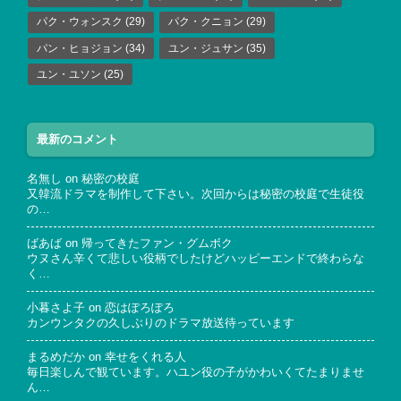
パク・ウォンスク
(29)
パク・クニョン
(29)
パン・ヒョジョン
(34)
ユン・ジュサン
(35)
ユン・ユソン
(25)
最新のコメント
名無し
on
秘密の校庭
又韓流ドラマを制作して下さい。次回からは秘密の校庭で生徒役
の…
ばあば
on
帰ってきたファン・グムボク
ウヌさん辛くて悲しい役柄でしたけどハッピーエンドで終わらな
く…
小暮さよ子
on
恋はぽろぽろ
カンウンタクの久しぶりのドラマ放送待っています
まるめだか
on
幸せをくれる人
毎日楽しんで観ています。ハユン役の子がかわいくてたまりませ
ん…