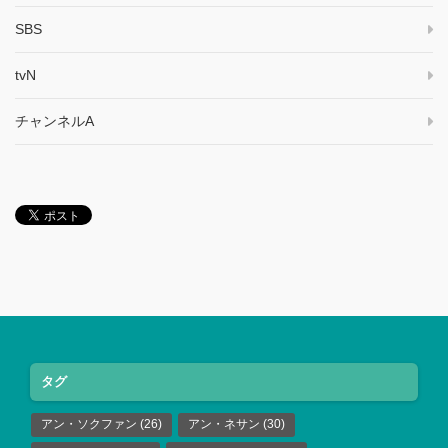
SBS
tvN
チャンネルA
タグ
アン・ソクファン
(26)
アン・ネサン
(30)