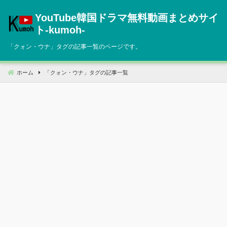
コ
YouTube韓国ドラマ無料動画まとめサイ
ン
テ
ト‐kumoh‐
ン
「
クォン・ウナ
」タグの記事一覧のページです。
ツ
へ
移
ホーム
「
クォン・ウナ
」タグの記事一覧
動