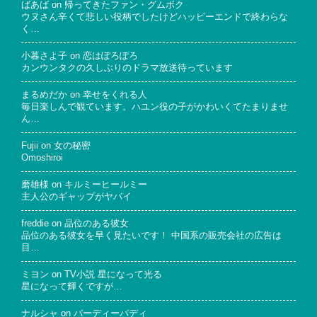
ばあば
on
帰ってきたファン・グムボク
ウヌさん辛くて悲しい役柄でしたけどハッピーエンドで終わらな
く…
小暮さよ子
on
恋はぽろぽろ
カンウンタクの久しぶりのドラマ放送待っています
まるめだか
on
幸せをくれる人
毎日楽しんで観ています。ハユン役の子がかわいくてたまりませ
ん…
Fujii
on
女の秘密
Omoshiroi
磨雄様
on
キルミーヒールミー
主人公のギャップがヤバイ
freddie
on
品位のある彼女
品位のある彼女を早く見たいです！ 中国系の販売会社の広告は
目…
ミヨン
on
TV小説 星になって光る
星になって輝くですが…
ナルシャ
on
バーディーバディ