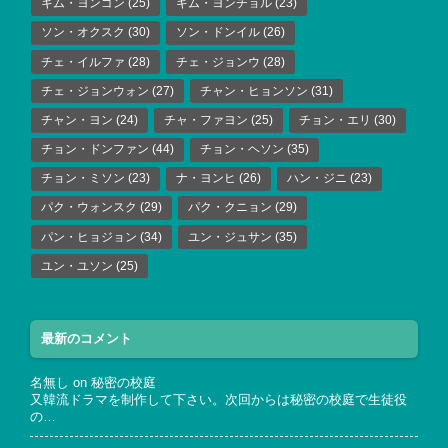
キム・ヨンゴン
(25)
キム・ヨンチョル
(23)
ソン・オクスク
(30)
ソン・ドンイル
(26)
チェ・イルファ
(28)
チェ・ジョンウ
(28)
チェ・ジョンウォン
(27)
チャン・ヒョンソン
(31)
チャン・ヨン
(24)
チャ・ファヨン
(25)
チョン・エリ
(30)
チョン・ドンファン
(44)
チョン・ヘソン
(35)
チョン・ミソン
(23)
ナ・ヨンヒ
(26)
ハン・ジニ
(23)
パク・ウォンスク
(29)
パク・クニョン
(29)
パン・ヒョジョン
(34)
ユン・ジュサン
(35)
ユン・ユソン
(25)
最新のコメント
名無し
on
秘密の校庭
又韓流ドラマを制作して下さい。次回からは秘密の校庭で生徒役
の…