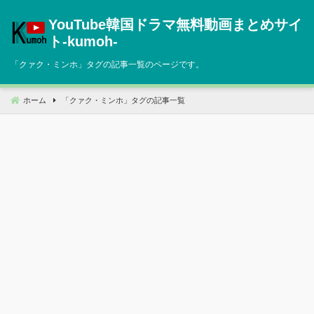
コ
YouTube韓国ドラマ無料動画まとめサイ
ン
テ
ト‐kumoh‐
ン
「
クァク・ミンホ
」タグの記事一覧のページです。
ツ
へ
移
ホーム
「
クァク・ミンホ
」タグの記事一覧
動