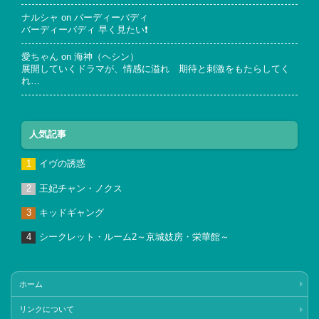
ナルシャ
on
バーディーバディ
バーディーバディ 早く見たい❗
愛ちゃん
on
海神（ヘシン）
展開していくドラマが、情感に溢れ 期待と刺激をもたらしてく
れ…
人気記事
イヴの誘惑
王妃チャン・ノクス
キッドギャング
シークレット・ルーム2～京城妓房・栄華館～
ホーム
リンクについて