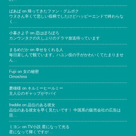
ばあば
on
帰ってきたファン・グムボク
ウヌさん辛くて悲しい役柄でしたけどハッピーエンドで終わらな
く…
小暮さよ子
on
恋はぽろぽろ
カンウンタクの久しぶりのドラマ放送待っています
まるめだか
on
幸せをくれる人
毎日楽しんで観ています。ハユン役の子がかわいくてたまりませ
ん…
Fujii
on
女の秘密
Omoshiroi
磨雄様
on
キルミーヒールミー
主人公のギャップがヤバイ
freddie
on
品位のある彼女
品位のある彼女を早く見たいです！ 中国系の販売会社の広告は
目…
ミヨン
on
TV小説 星になって光る
星になって輝くですが…