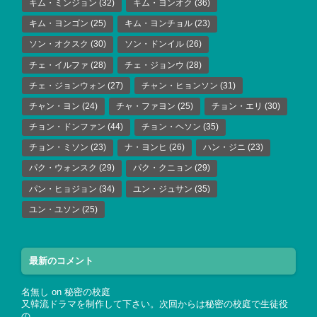
キム・ミンジョン
(32)
キム・ヨンオク
(36)
キム・ヨンゴン
(25)
キム・ヨンチョル
(23)
ソン・オクスク
(30)
ソン・ドンイル
(26)
チェ・イルファ
(28)
チェ・ジョンウ
(28)
チェ・ジョンウォン
(27)
チャン・ヒョンソン
(31)
チャン・ヨン
(24)
チャ・ファヨン
(25)
チョン・エリ
(30)
チョン・ドンファン
(44)
チョン・ヘソン
(35)
チョン・ミソン
(23)
ナ・ヨンヒ
(26)
ハン・ジニ
(23)
パク・ウォンスク
(29)
パク・クニョン
(29)
パン・ヒョジョン
(34)
ユン・ジュサン
(35)
ユン・ユソン
(25)
最新のコメント
名無し
on
秘密の校庭
又韓流ドラマを制作して下さい。次回からは秘密の校庭で生徒役
の…