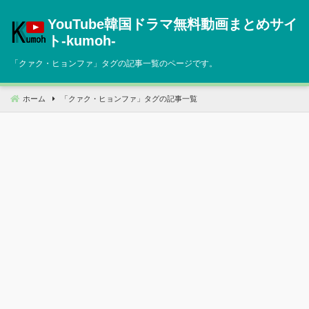
コ
YouTube韓国ドラマ無料動画まとめサイ
ン
テ
ト‐kumoh‐
ン
「
クァク・ヒョンファ
」タグの記事一覧のページです。
ツ
へ
移
ホーム
「
クァク・ヒョンファ
」タグの記事一覧
動