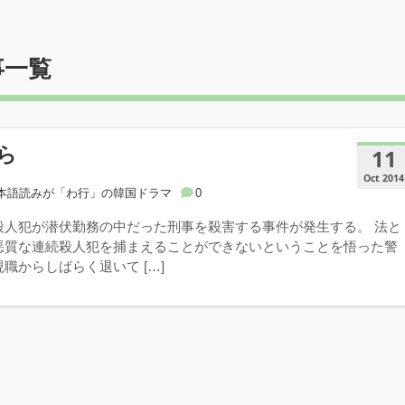
事一覧
ら
11
Oct 2014
本語読みが「わ行」の韓国ドラマ
0
殺人犯が潜伏勤務の中だった刑事を殺害する事件が発生する。 法と
悪質な連続殺人犯を捕まえることができないということを悟った警
職からしばらく退いて […]