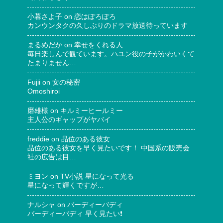
小暮さよ子
on
恋はぽろぽろ
カンウンタクの久しぶりのドラマ放送待っています
まるめだか
on
幸せをくれる人
毎日楽しんで観ています。ハユン役の子がかわいくて
たまりません…
Fujii
on
女の秘密
Omoshiroi
磨雄様
on
キルミーヒールミー
主人公のギャップがヤバイ
freddie
on
品位のある彼女
品位のある彼女を早く見たいです！ 中国系の販売会
社の広告は目…
ミヨン
on
TV小説 星になって光る
星になって輝くですが…
ナルシャ
on
バーディーバディ
バーディーバディ 早く見たい❗