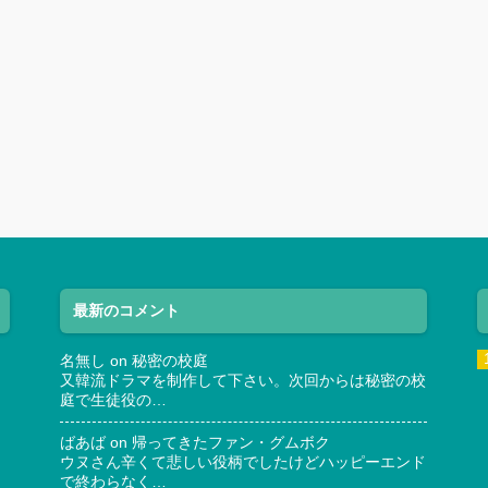
最新のコメント
名無し
on
秘密の校庭
又韓流ドラマを制作して下さい。次回からは秘密の校
庭で生徒役の…
ばあば
on
帰ってきたファン・グムボク
ウヌさん辛くて悲しい役柄でしたけどハッピーエンド
で終わらなく…