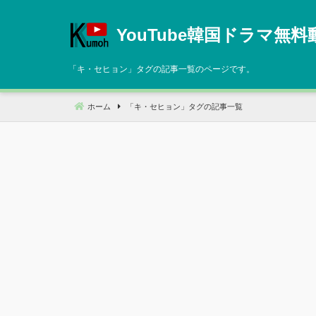
コ
ン
YouTube韓国ドラマ無料
テ
ン
「
キ・セヒョン
」タグの記事一覧のページです。
ツ
へ
ホーム
「
キ・セヒョン
」タグの記事一覧
移
動