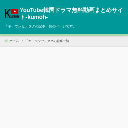
コ
YouTube韓国ドラマ無料動画まとめサイ
ン
テ
ト‐kumoh‐
ン
「
キ・ウンセ
」タグの記事一覧のページです。
ツ
へ
移
ホーム
「
キ・ウンセ
」タグの記事一覧
動