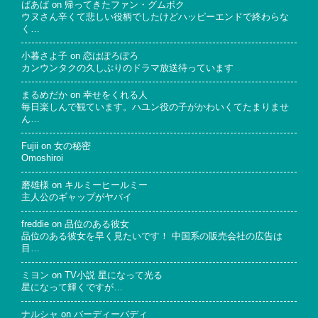
ばあば
on
帰ってきたファン・グムボク
ウヌさん辛くて悲しい役柄でしたけどハッピーエンドで終わらな
く…
小暮さよ子
on
恋はぽろぽろ
カンウンタクの久しぶりのドラマ放送待っています
まるめだか
on
幸せをくれる人
毎日楽しんで観ています。ハユン役の子がかわいくてたまりませ
ん…
Fujii
on
女の秘密
Omoshiroi
磨雄様
on
キルミーヒールミー
主人公のギャップがヤバイ
freddie
on
品位のある彼女
品位のある彼女を早く見たいです！ 中国系の販売会社の広告は
目…
ミヨン
on
TV小説 星になって光る
星になって輝くですが…
ナルシャ
on
バーディーバディ