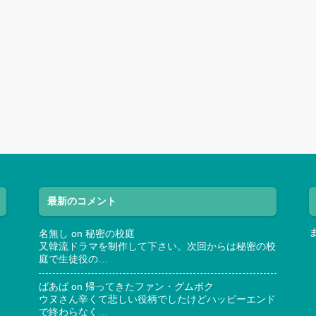
最新のコメント
名無し
on
秘密の校庭
又韓流ドラマを制作して下さい。次回からは秘密の校
庭で生徒役の…
ばあば
on
帰ってきたファン・グムボク
ウヌさん辛くて悲しい役柄でしたけどハッピーエンド
で終わらなく…