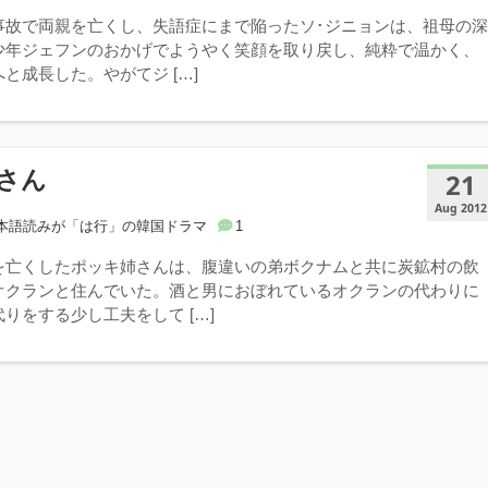
事故で両親を亡くし、失語症にまで陥ったソ･ジニョンは、祖母の
少年ジェフンのおかげでようやく笑顔を取り戻し、純粋で温かく、
と成長した。やがてジ […]
さん
21
Aug 2012
本語読みが「は行」の韓国ドラマ
1
を亡くしたポッキ姉さんは、腹違いの弟ボクナムと共に炭鉱村の飲
オクランと住んでいた。酒と男におぼれているオクランの代わりに
りをする少し工夫をして […]