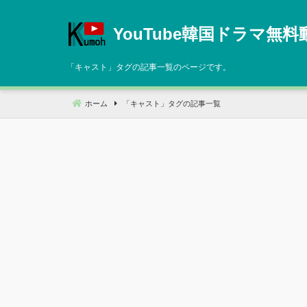
コ
ン
YouTube韓国ドラマ無料
テ
ン
「
キャスト
」タグの記事一覧のページです。
ツ
へ
ホーム
「
キャスト
」タグの記事一覧
移
動