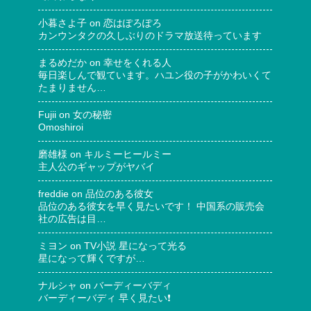
小暮さよ子
on
恋はぽろぽろ
カンウンタクの久しぶりのドラマ放送待っています
まるめだか
on
幸せをくれる人
毎日楽しんで観ています。ハユン役の子がかわいくて
たまりません…
Fujii
on
女の秘密
Omoshiroi
磨雄様
on
キルミーヒールミー
主人公のギャップがヤバイ
freddie
on
品位のある彼女
品位のある彼女を早く見たいです！ 中国系の販売会
社の広告は目…
ミヨン
on
TV小説 星になって光る
星になって輝くですが…
ナルシャ
on
バーディーバディ
バーディーバディ 早く見たい❗