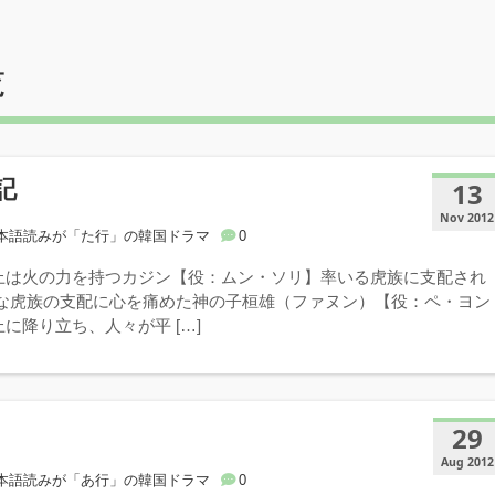
覧
記
13
Nov 2012
本語読みが「た行」の韓国ドラマ
0
上は火の力を持つカジン【役：ムン・ソリ】率いる虎族に支配され
暴な虎族の支配に心を痛めた神の子桓雄（ファヌン）【役：ペ・ヨン
に降り立ち、人々が平 […]
29
Aug 2012
本語読みが「あ行」の韓国ドラマ
0