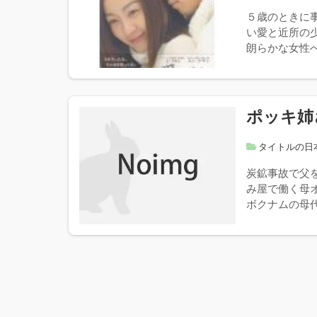
５歳のときに
い愛と近所の
朗らかな女性へ
ポッキ姉
タイトルの日
炭鉱事故で父
み屋で働く母
ボクナムの母代