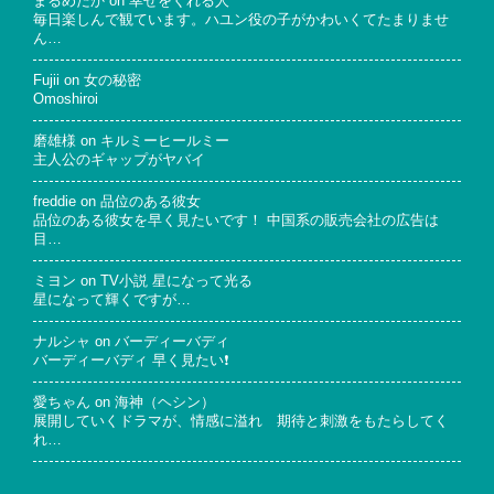
まるめだか
on
幸せをくれる人
毎日楽しんで観ています。ハユン役の子がかわいくてたまりませ
ん…
Fujii
on
女の秘密
Omoshiroi
磨雄様
on
キルミーヒールミー
主人公のギャップがヤバイ
freddie
on
品位のある彼女
品位のある彼女を早く見たいです！ 中国系の販売会社の広告は
目…
ミヨン
on
TV小説 星になって光る
星になって輝くですが…
ナルシャ
on
バーディーバディ
バーディーバディ 早く見たい❗
愛ちゃん
on
海神（ヘシン）
展開していくドラマが、情感に溢れ 期待と刺激をもたらしてく
れ…