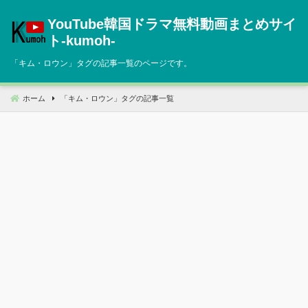
コ
YouTube韓国ドラマ無料動画まとめサイ
ン
テ
ト‐kumoh‐
ン
「
キム・ロウン
」タグの記事一覧のページです。
ツ
へ
移
ホーム
「
キム・ロウン
」タグの記事一覧
動