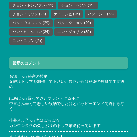
チョン・ドンファン
(44)
チョン・ヘソン
(35)
チョン・ミソン
(23)
ナ・ヨンヒ
(26)
ハン・ジニ
(23)
パク・ウォンスク
(29)
パク・クニョン
(29)
パン・ヒョジョン
(34)
ユン・ジュサン
(35)
ユン・ユソン
(25)
最新のコメント
名無し
on
秘密の校庭
又韓流ドラマを制作して下さい。次回からは秘密の校庭で生徒役
の…
ばあば
on
帰ってきたファン・グムボク
ウヌさん辛くて悲しい役柄でしたけどハッピーエンドで終わらな
く…
小暮さよ子
on
恋はぽろぽろ
カンウンタクの久しぶりのドラマ放送待っています