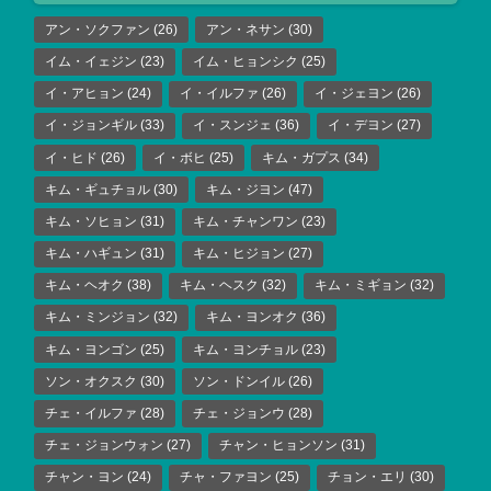
アン・ソクファン
(26)
アン・ネサン
(30)
イム・イェジン
(23)
イム・ヒョンシク
(25)
イ・アヒョン
(24)
イ・イルファ
(26)
イ・ジェヨン
(26)
イ・ジョンギル
(33)
イ・スンジェ
(36)
イ・デヨン
(27)
イ・ヒド
(26)
イ・ボヒ
(25)
キム・ガプス
(34)
キム・ギュチョル
(30)
キム・ジヨン
(47)
キム・ソヒョン
(31)
キム・チャンワン
(23)
キム・ハギュン
(31)
キム・ヒジョン
(27)
キム・ヘオク
(38)
キム・ヘスク
(32)
キム・ミギョン
(32)
キム・ミンジョン
(32)
キム・ヨンオク
(36)
キム・ヨンゴン
(25)
キム・ヨンチョル
(23)
ソン・オクスク
(30)
ソン・ドンイル
(26)
チェ・イルファ
(28)
チェ・ジョンウ
(28)
チェ・ジョンウォン
(27)
チャン・ヒョンソン
(31)
チャン・ヨン
(24)
チャ・ファヨン
(25)
チョン・エリ
(30)