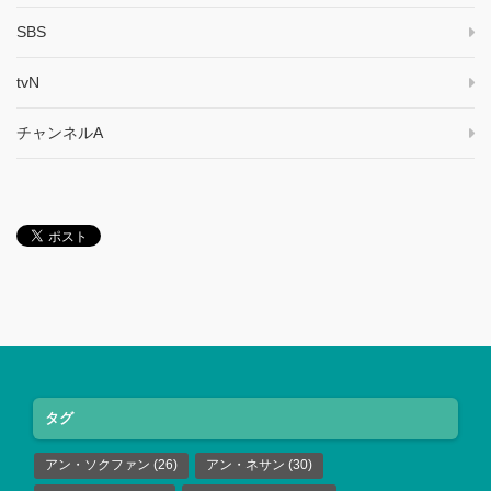
SBS
tvN
チャンネルA
タグ
アン・ソクファン
(26)
アン・ネサン
(30)