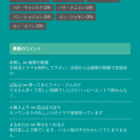
パク・ウォンスク
(29)
パク・クニョン
(29)
パン・ヒョジョン
(34)
ユン・ジュサン
(35)
ユン・ユソン
(25)
最新のコメント
名無し
on
秘密の校庭
又韓流ドラマを制作して下さい。次回からは秘密の校庭で生徒役
の…
ばあば
on
帰ってきたファン・グムボク
ウヌさん辛くて悲しい役柄でしたけどハッピーエンドで終わらな
く…
小暮さよ子
on
恋はぽろぽろ
カンウンタクの久しぶりのドラマ放送待っています
まるめだか
on
幸せをくれる人
毎日楽しんで観ています。ハユン役の子がかわいくてたまりませ
ん…