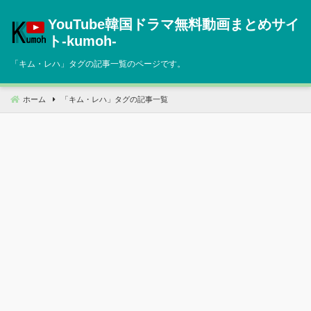
コ
YouTube韓国ドラマ無料動画まとめサイ
ン
テ
ト‐kumoh‐
ン
「
キム・レハ
」タグの記事一覧のページです。
ツ
へ
移
ホーム
「
キム・レハ
」タグの記事一覧
動