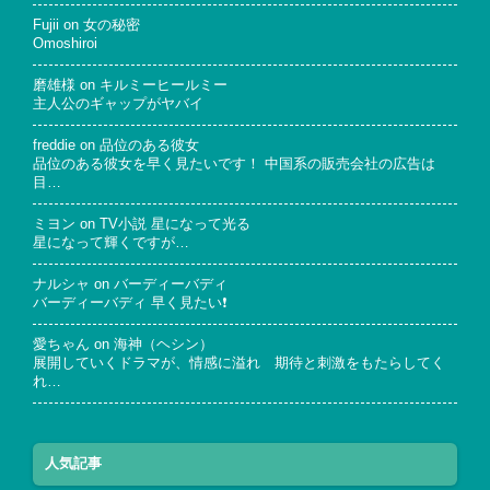
Fujii
on
女の秘密
Omoshiroi
磨雄様
on
キルミーヒールミー
主人公のギャップがヤバイ
freddie
on
品位のある彼女
品位のある彼女を早く見たいです！ 中国系の販売会社の広告は
目…
ミヨン
on
TV小説 星になって光る
星になって輝くですが…
ナルシャ
on
バーディーバディ
バーディーバディ 早く見たい❗
愛ちゃん
on
海神（ヘシン）
展開していくドラマが、情感に溢れ 期待と刺激をもたらしてく
れ…
人気記事