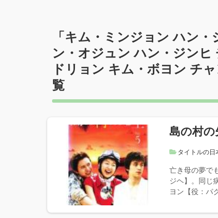
「
キム・ミンジョン ハン・ジ
ン・オジュン ハン・ジンヒ 
ドリョン キム・ボヨン チ
覧
島の村の
タイトルの日
亡き母の夢で
ジヘ】。同じ
ヨン【役：パク