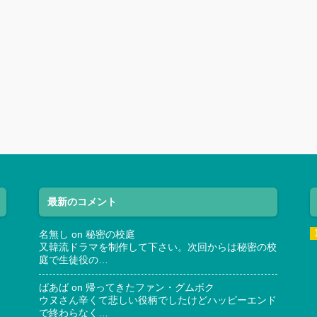
最新のコメント
名無し
on
秘密の校庭
又韓流ドラマを制作して下さい。次回からは秘密の校
庭で生徒役の…
ばあば
on
帰ってきたファン・グムボク
ウヌさん辛くて悲しい役柄でしたけどハッピーエンド
で終わらなく…