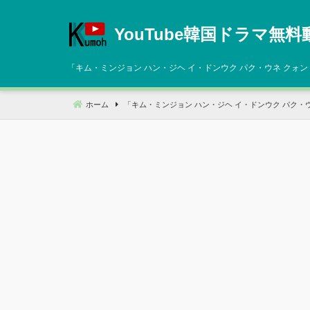
コ
ン
YouTube韓国ドラマ無料
テ
ン
「
キム・ミンジョン ハン・ジヘ イ・ドンウク パク・ウネ クォン
ツ
へ
ホーム
「
キム・ミンジョン ハン・ジヘ イ・ドンウク パク・
移
動