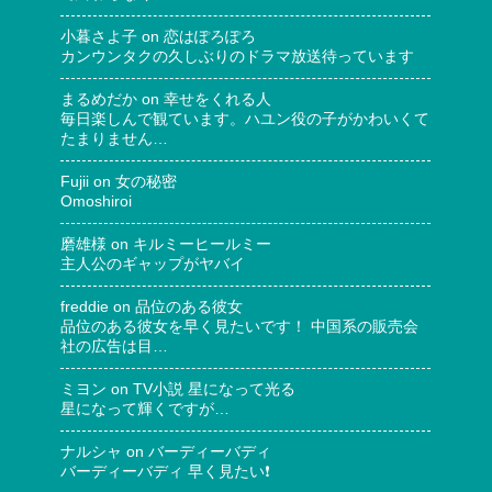
小暮さよ子
on
恋はぽろぽろ
カンウンタクの久しぶりのドラマ放送待っています
まるめだか
on
幸せをくれる人
毎日楽しんで観ています。ハユン役の子がかわいくて
たまりません…
Fujii
on
女の秘密
Omoshiroi
磨雄様
on
キルミーヒールミー
主人公のギャップがヤバイ
freddie
on
品位のある彼女
品位のある彼女を早く見たいです！ 中国系の販売会
社の広告は目…
ミヨン
on
TV小説 星になって光る
星になって輝くですが…
ナルシャ
on
バーディーバディ
バーディーバディ 早く見たい❗