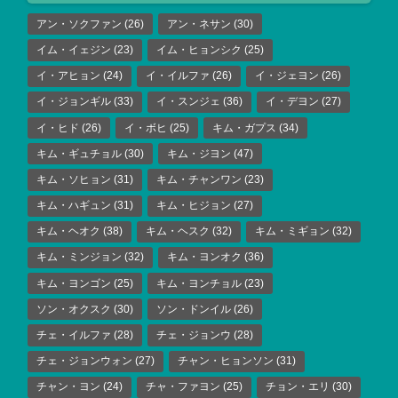
アン・ソクファン
(26)
アン・ネサン
(30)
イム・イェジン
(23)
イム・ヒョンシク
(25)
イ・アヒョン
(24)
イ・イルファ
(26)
イ・ジェヨン
(26)
イ・ジョンギル
(33)
イ・スンジェ
(36)
イ・デヨン
(27)
イ・ヒド
(26)
イ・ボヒ
(25)
キム・ガプス
(34)
キム・ギュチョル
(30)
キム・ジヨン
(47)
キム・ソヒョン
(31)
キム・チャンワン
(23)
キム・ハギュン
(31)
キム・ヒジョン
(27)
キム・ヘオク
(38)
キム・ヘスク
(32)
キム・ミギョン
(32)
キム・ミンジョン
(32)
キム・ヨンオク
(36)
キム・ヨンゴン
(25)
キム・ヨンチョル
(23)
ソン・オクスク
(30)
ソン・ドンイル
(26)
チェ・イルファ
(28)
チェ・ジョンウ
(28)
チェ・ジョンウォン
(27)
チャン・ヒョンソン
(31)
チャン・ヨン
(24)
チャ・ファヨン
(25)
チョン・エリ
(30)