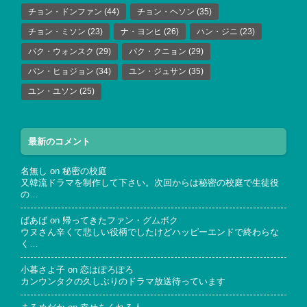
チョン・ドンファン
(44)
チョン・ヘソン
(35)
チョン・ミソン
(23)
ナ・ヨンヒ
(26)
ハン・ジニ
(23)
パク・ウォンスク
(29)
パク・クニョン
(29)
パン・ヒョジョン
(34)
ユン・ジュサン
(35)
ユン・ユソン
(25)
最新のコメント
名無し
on
秘密の校庭
又韓流ドラマを制作して下さい。次回からは秘密の校庭で生徒役
の…
ばあば
on
帰ってきたファン・グムボク
ウヌさん辛くて悲しい役柄でしたけどハッピーエンドで終わらな
く…
小暮さよ子
on
恋はぽろぽろ
カンウンタクの久しぶりのドラマ放送待っています