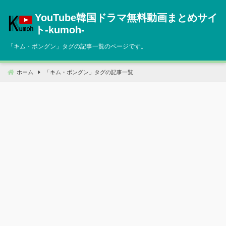
コ
YouTube韓国ドラマ無料動画まとめサイ
ン
テ
ト‐kumoh‐
ン
「
キム・ボングン
」タグの記事一覧のページです。
ツ
へ
移
ホーム
「
キム・ボングン
」タグの記事一覧
動