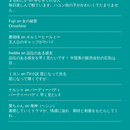
まるめだか
on
幸せをくれる人
毎日楽しんで観ています。ハユン役の子がかわいくてたまりませ
ん…
Fujii
on
女の秘密
Omoshiroi
磨雄様
on
キルミーヒールミー
主人公のギャップがヤバイ
freddie
on
品位のある彼女
品位のある彼女を早く見たいです！ 中国系の販売会社の広告は
目…
ミヨン
on
TV小説 星になって光る
星になって輝くですが…
ナルシャ
on
バーディーバディ
バーディーバディ 早く見たい❗
愛ちゃん
on
海神（ヘシン）
展開していくドラマが、情感に溢れ 期待と刺激をもたらしてく
れ…