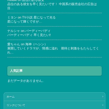
品位のある彼女を早く見たいです！ 中国系の販売会社の広告は
目…
ミヨン
on
TV小説 星になって光る
星になって輝くですが…
ナルシャ
on
バーディーバディ
バーディーバディ 早く見たい❗
愛ちゃん
on
海神（ヘシン）
展開していくドラマが、情感に溢れ 期待と刺激をもたらしてく
れ…
人気記事
まだデータがありません。
ホーム
リンクについて