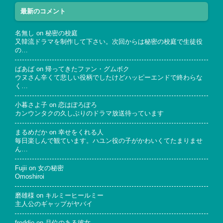
最新のコメント
名無し
on
秘密の校庭
又韓流ドラマを制作して下さい。次回からは秘密の校庭で生徒役
の…
ばあば
on
帰ってきたファン・グムボク
ウヌさん辛くて悲しい役柄でしたけどハッピーエンドで終わらな
く…
小暮さよ子
on
恋はぽろぽろ
カンウンタクの久しぶりのドラマ放送待っています
まるめだか
on
幸せをくれる人
毎日楽しんで観ています。ハユン役の子がかわいくてたまりませ
ん…
Fujii
on
女の秘密
Omoshiroi
磨雄様
on
キルミーヒールミー
主人公のギャップがヤバイ
freddie
on
品位のある彼女