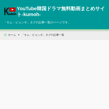
コ
YouTube韓国ドラマ無料動画まとめサイ
ン
テ
ト‐kumoh‐
ン
「
キム・ビョンギ
」タグの記事一覧のページです。
ツ
へ
移
ホーム
「
キム・ビョンギ
」タグの記事一覧
動