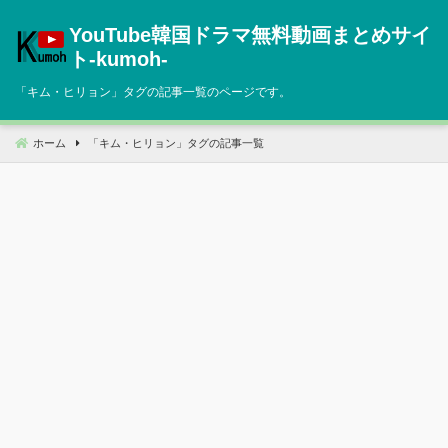
コ
YouTube韓国ドラマ無料動画まとめサイ
ン
テ
ト‐kumoh‐
ン
「
キム・ヒリョン
」タグの記事一覧のページです。
ツ
へ
移
ホーム
「
キム・ヒリョン
」タグの記事一覧
動