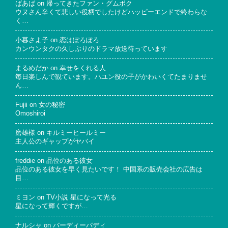
ばあば
on
帰ってきたファン・グムボク
ウヌさん辛くて悲しい役柄でしたけどハッピーエンドで終わらな
く…
小暮さよ子
on
恋はぽろぽろ
カンウンタクの久しぶりのドラマ放送待っています
まるめだか
on
幸せをくれる人
毎日楽しんで観ています。ハユン役の子がかわいくてたまりませ
ん…
Fujii
on
女の秘密
Omoshiroi
磨雄様
on
キルミーヒールミー
主人公のギャップがヤバイ
freddie
on
品位のある彼女
品位のある彼女を早く見たいです！ 中国系の販売会社の広告は
目…
ミヨン
on
TV小説 星になって光る
星になって輝くですが…
ナルシャ
on
バーディーバディ