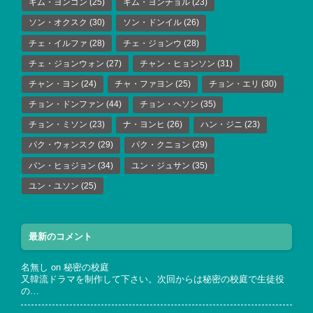
キム・ヨンゴン
(25)
キム・ヨンチョル
(23)
ソン・オクスク
(30)
ソン・ドンイル
(26)
チェ・イルファ
(28)
チェ・ジョンウ
(28)
チェ・ジョンウォン
(27)
チャン・ヒョンソン
(31)
チャン・ヨン
(24)
チャ・ファヨン
(25)
チョン・エリ
(30)
チョン・ドンファン
(44)
チョン・ヘソン
(35)
チョン・ミソン
(23)
ナ・ヨンヒ
(26)
ハン・ジニ
(23)
パク・ウォンスク
(29)
パク・クニョン
(29)
パン・ヒョジョン
(34)
ユン・ジュサン
(35)
ユン・ユソン
(25)
最新のコメント
名無し
on
秘密の校庭
又韓流ドラマを制作して下さい。次回からは秘密の校庭で生徒役
の…