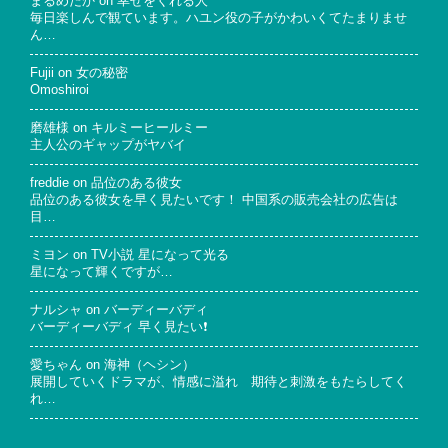
まるめだか
on
幸せをくれる人
毎日楽しんで観ています。ハユン役の子がかわいくてたまりませ
ん…
Fujii
on
女の秘密
Omoshiroi
磨雄様
on
キルミーヒールミー
主人公のギャップがヤバイ
freddie
on
品位のある彼女
品位のある彼女を早く見たいです！ 中国系の販売会社の広告は
目…
ミヨン
on
TV小説 星になって光る
星になって輝くですが…
ナルシャ
on
バーディーバディ
バーディーバディ 早く見たい❗
愛ちゃん
on
海神（ヘシン）
展開していくドラマが、情感に溢れ 期待と刺激をもたらしてく
れ…