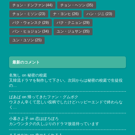
チョン・ドンファン
(44)
チョン・ヘソン
(35)
チョン・ミソン
(23)
ナ・ヨンヒ
(26)
ハン・ジニ
(23)
パク・ウォンスク
(29)
パク・クニョン
(29)
パン・ヒョジョン
(34)
ユン・ジュサン
(35)
ユン・ユソン
(25)
最新のコメント
名無し
on
秘密の校庭
又韓流ドラマを制作して下さい。次回からは秘密の校庭で生徒役
の…
ばあば
on
帰ってきたファン・グムボク
ウヌさん辛くて悲しい役柄でしたけどハッピーエンドで終わらな
く…
小暮さよ子
on
恋はぽろぽろ
カンウンタクの久しぶりのドラマ放送待っています