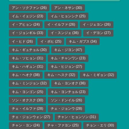
アン・ソクファン
(26)
アン・ネサン
(30)
イム・イェジン
(23)
イム・ヒョンシク
(25)
イ・アヒョン
(24)
イ・イルファ
(26)
イ・ジェヨン
(26)
イ・ジョンギル
(33)
イ・スンジェ
(36)
イ・デヨン
(27)
イ・ヒド
(26)
イ・ボヒ
(25)
キム・ガプス
(34)
キム・ギュチョル
(30)
キム・ジヨン
(47)
キム・ソヒョン
(31)
キム・チャンワン
(23)
キム・ハギュン
(31)
キム・ヒジョン
(27)
キム・ヘオク
(38)
キム・ヘスク
(32)
キム・ミギョン
(32)
キム・ミンジョン
(32)
キム・ヨンオク
(36)
キム・ヨンゴン
(25)
キム・ヨンチョル
(23)
ソン・オクスク
(30)
ソン・ドンイル
(26)
チェ・イルファ
(28)
チェ・ジョンウ
(28)
チェ・ジョンウォン
(27)
チャン・ヒョンソン
(31)
チャン・ヨン
(24)
チャ・ファヨン
(25)
チョン・エリ
(30)