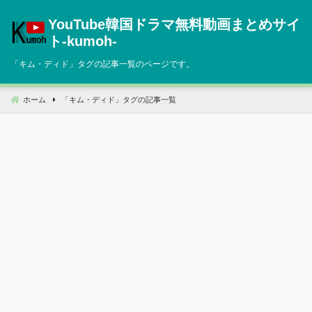
コ
YouTube韓国ドラマ無料動画まとめサイ
ン
テ
ト‐kumoh‐
ン
「
キム・ディド
」タグの記事一覧のページです。
ツ
へ
移
ホーム
「
キム・ディド
」タグの記事一覧
動