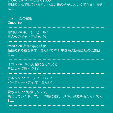
まるめだか
on
幸せをくれる人
毎日楽しんで観ています。ハユン役の子がかわいくてたまりませ
ん…
Fujii
on
女の秘密
Omoshiroi
磨雄様
on
キルミーヒールミー
主人公のギャップがヤバイ
freddie
on
品位のある彼女
品位のある彼女を早く見たいです！ 中国系の販売会社の広告は
目…
ミヨン
on
TV小説 星になって光る
星になって輝くですが…
ナルシャ
on
バーディーバディ
バーディーバディ 早く見たい❗
愛ちゃん
on
海神（ヘシン）
展開していくドラマが、情感に溢れ 期待と刺激をもたらしてく
れ…