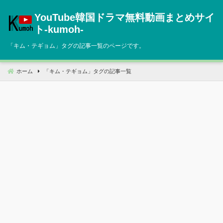
コ
YouTube韓国ドラマ無料動画まとめサイ
ン
テ
ト‐kumoh‐
ン
「
キム・テギョム
」タグの記事一覧のページです。
ツ
へ
移
ホーム
「
キム・テギョム
」タグの記事一覧
動