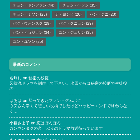
チョン・ドンファン
(44)
チョン・ヘソン
(35)
チョン・ミソン
(23)
ナ・ヨンヒ
(26)
ハン・ジニ
(23)
パク・ウォンスク
(29)
パク・クニョン
(29)
パン・ヒョジョン
(34)
ユン・ジュサン
(35)
ユン・ユソン
(25)
最新のコメント
名無し
on
秘密の校庭
又韓流ドラマを制作して下さい。次回からは秘密の校庭で生徒役
の…
ばあば
on
帰ってきたファン・グムボク
ウヌさん辛くて悲しい役柄でしたけどハッピーエンドで終わらな
く…
小暮さよ子
on
恋はぽろぽろ
カンウンタクの久しぶりのドラマ放送待っています