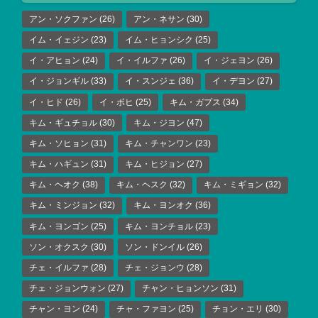
アン・ソクファン
(26)
アン・ネサン
(30)
イム・イェジン
(23)
イム・ヒョンシク
(25)
イ・アヒョン
(24)
イ・イルファ
(26)
イ・ジェヨン
(26)
イ・ジョンギル
(33)
イ・スンジェ
(36)
イ・デヨン
(27)
イ・ヒド
(26)
イ・ボヒ
(25)
キム・ガプス
(34)
キム・ギュチョル
(30)
キム・ジヨン
(47)
キム・ソヒョン
(31)
キム・チャンワン
(23)
キム・ハギュン
(31)
キム・ヒジョン
(27)
キム・ヘオク
(38)
キム・ヘスク
(32)
キム・ミギョン
(32)
キム・ミンジョン
(32)
キム・ヨンオク
(36)
キム・ヨンゴン
(25)
キム・ヨンチョル
(23)
ソン・オクスク
(30)
ソン・ドンイル
(26)
チェ・イルファ
(28)
チェ・ジョンウ
(28)
チェ・ジョンウォン
(27)
チャン・ヒョンソン
(31)
チャン・ヨン
(24)
チャ・ファヨン
(25)
チョン・エリ
(30)