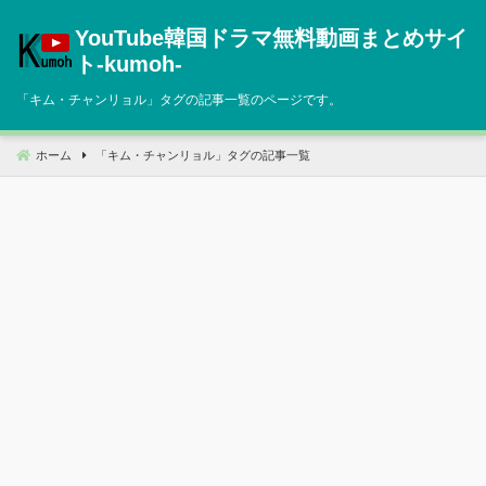
コ
YouTube韓国ドラマ無料動画まとめサイ
ン
テ
ト‐kumoh‐
ン
「
キム・チャンリョル
」タグの記事一覧のページです。
ツ
へ
移
ホーム
「
キム・チャンリョル
」タグの記事一覧
動