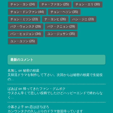
チャン・ヨン
(24)
チャ・ファヨン
(25)
チョン・エリ
(30)
チョン・ドンファン
(44)
チョン・ヘソン
(35)
チョン・ミソン
(23)
ナ・ヨンヒ
(26)
ハン・ジニ
(23)
パク・ウォンスク
(29)
パク・クニョン
(29)
パン・ヒョジョン
(34)
ユン・ジュサン
(35)
ユン・ユソン
(25)
最新のコメント
名無し
on
秘密の校庭
又韓流ドラマを制作して下さい。次回からは秘密の校庭で生徒役
の…
ばあば
on
帰ってきたファン・グムボク
ウヌさん辛くて悲しい役柄でしたけどハッピーエンドで終わらな
く…
小暮さよ子
on
恋はぽろぽろ
カンウンタクの久しぶりのドラマ放送待っています