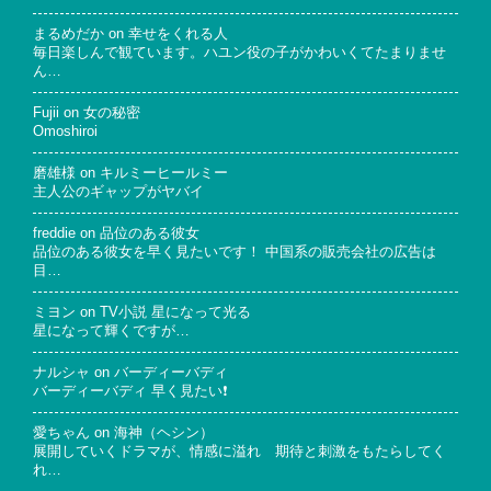
まるめだか
on
幸せをくれる人
毎日楽しんで観ています。ハユン役の子がかわいくてたまりませ
ん…
Fujii
on
女の秘密
Omoshiroi
磨雄様
on
キルミーヒールミー
主人公のギャップがヤバイ
freddie
on
品位のある彼女
品位のある彼女を早く見たいです！ 中国系の販売会社の広告は
目…
ミヨン
on
TV小説 星になって光る
星になって輝くですが…
ナルシャ
on
バーディーバディ
バーディーバディ 早く見たい❗
愛ちゃん
on
海神（ヘシン）
展開していくドラマが、情感に溢れ 期待と刺激をもたらしてく
れ…