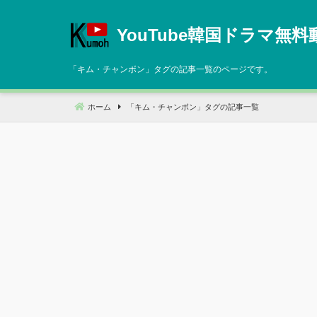
コ
ン
YouTube韓国ドラマ無料
テ
ン
「
キム・チャンボン
」タグの記事一覧のページです。
ツ
へ
ホーム
「
キム・チャンボン
」タグの記事一覧
移
動