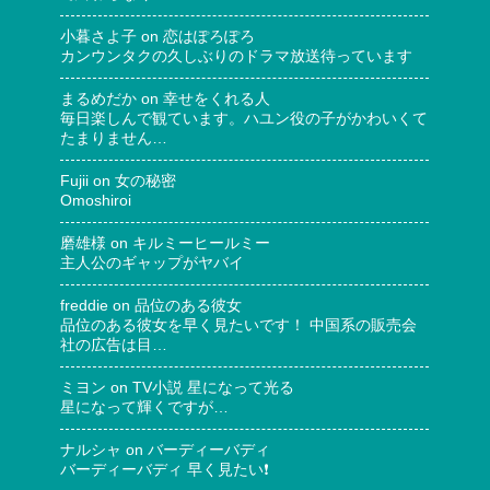
小暮さよ子
on
恋はぽろぽろ
カンウンタクの久しぶりのドラマ放送待っています
まるめだか
on
幸せをくれる人
毎日楽しんで観ています。ハユン役の子がかわいくて
たまりません…
Fujii
on
女の秘密
Omoshiroi
磨雄様
on
キルミーヒールミー
主人公のギャップがヤバイ
freddie
on
品位のある彼女
品位のある彼女を早く見たいです！ 中国系の販売会
社の広告は目…
ミヨン
on
TV小説 星になって光る
星になって輝くですが…
ナルシャ
on
バーディーバディ
バーディーバディ 早く見たい❗