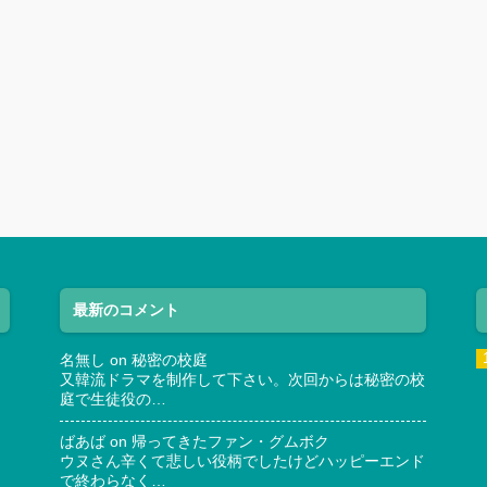
最新のコメント
名無し
on
秘密の校庭
又韓流ドラマを制作して下さい。次回からは秘密の校
庭で生徒役の…
ばあば
on
帰ってきたファン・グムボク
ウヌさん辛くて悲しい役柄でしたけどハッピーエンド
で終わらなく…