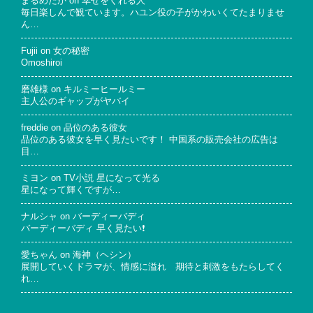
まるめだか
on
幸せをくれる人
毎日楽しんで観ています。ハユン役の子がかわいくてたまりませ
ん…
Fujii
on
女の秘密
Omoshiroi
磨雄様
on
キルミーヒールミー
主人公のギャップがヤバイ
freddie
on
品位のある彼女
品位のある彼女を早く見たいです！ 中国系の販売会社の広告は
目…
ミヨン
on
TV小説 星になって光る
星になって輝くですが…
ナルシャ
on
バーディーバディ
バーディーバディ 早く見たい❗
愛ちゃん
on
海神（ヘシン）
展開していくドラマが、情感に溢れ 期待と刺激をもたらしてく
れ…