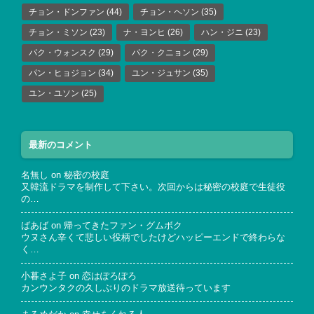
チョン・ドンファン
(44)
チョン・ヘソン
(35)
チョン・ミソン
(23)
ナ・ヨンヒ
(26)
ハン・ジニ
(23)
パク・ウォンスク
(29)
パク・クニョン
(29)
パン・ヒョジョン
(34)
ユン・ジュサン
(35)
ユン・ユソン
(25)
最新のコメント
名無し
on
秘密の校庭
又韓流ドラマを制作して下さい。次回からは秘密の校庭で生徒役
の…
ばあば
on
帰ってきたファン・グムボク
ウヌさん辛くて悲しい役柄でしたけどハッピーエンドで終わらな
く…
小暮さよ子
on
恋はぽろぽろ
カンウンタクの久しぶりのドラマ放送待っています