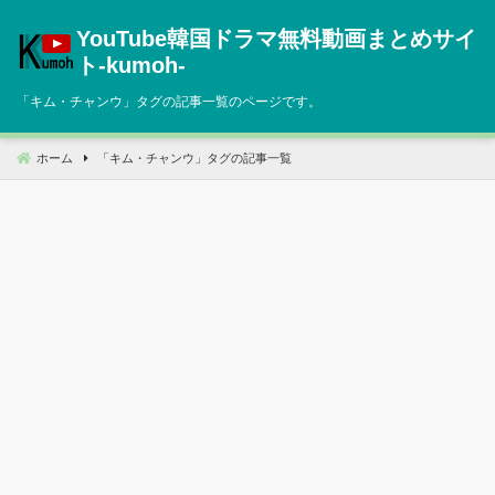
コ
YouTube韓国ドラマ無料動画まとめサイ
ン
テ
ト‐kumoh‐
ン
「
キム・チャンウ
」タグの記事一覧のページです。
ツ
へ
移
ホーム
「
キム・チャンウ
」タグの記事一覧
動