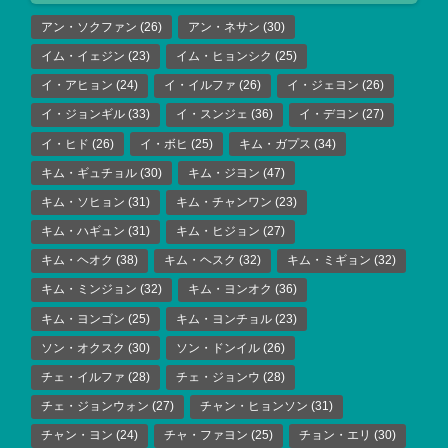
アン・ソクファン
(26)
アン・ネサン
(30)
イム・イェジン
(23)
イム・ヒョンシク
(25)
イ・アヒョン
(24)
イ・イルファ
(26)
イ・ジェヨン
(26)
イ・ジョンギル
(33)
イ・スンジェ
(36)
イ・デヨン
(27)
イ・ヒド
(26)
イ・ボヒ
(25)
キム・ガプス
(34)
キム・ギュチョル
(30)
キム・ジヨン
(47)
キム・ソヒョン
(31)
キム・チャンワン
(23)
キム・ハギュン
(31)
キム・ヒジョン
(27)
キム・ヘオク
(38)
キム・ヘスク
(32)
キム・ミギョン
(32)
キム・ミンジョン
(32)
キム・ヨンオク
(36)
キム・ヨンゴン
(25)
キム・ヨンチョル
(23)
ソン・オクスク
(30)
ソン・ドンイル
(26)
チェ・イルファ
(28)
チェ・ジョンウ
(28)
チェ・ジョンウォン
(27)
チャン・ヒョンソン
(31)
チャン・ヨン
(24)
チャ・ファヨン
(25)
チョン・エリ
(30)