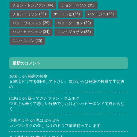
チョン・ドンファン
(44)
チョン・ヘソン
(35)
チョン・ミソン
(23)
ナ・ヨンヒ
(26)
ハン・ジニ
(23)
パク・ウォンスク
(29)
パク・クニョン
(29)
パン・ヒョジョン
(34)
ユン・ジュサン
(35)
ユン・ユソン
(25)
最新のコメント
名無し
on
秘密の校庭
又韓流ドラマを制作して下さい。次回からは秘密の校庭で生徒役
の…
ばあば
on
帰ってきたファン・グムボク
ウヌさん辛くて悲しい役柄でしたけどハッピーエンドで終わらな
く…
小暮さよ子
on
恋はぽろぽろ
カンウンタクの久しぶりのドラマ放送待っています