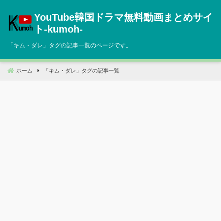
コ
YouTube韓国ドラマ無料動画まとめサイ
ン
テ
ト‐kumoh‐
ン
「
キム・ダレ
」タグの記事一覧のページです。
ツ
へ
移
ホーム
「
キム・ダレ
」タグの記事一覧
動