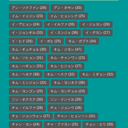
アン・ソクファン
(26)
アン・ネサン
(30)
イム・イェジン
(23)
イム・ヒョンシク
(25)
イ・アヒョン
(24)
イ・イルファ
(26)
イ・ジェヨン
(26)
イ・ジョンギル
(33)
イ・スンジェ
(36)
イ・デヨン
(27)
イ・ヒド
(26)
イ・ボヒ
(25)
キム・ガプス
(34)
キム・ギュチョル
(30)
キム・ジヨン
(47)
キム・ソヒョン
(31)
キム・チャンワン
(23)
キム・ハギュン
(31)
キム・ヒジョン
(27)
キム・ヘオク
(38)
キム・ヘスク
(32)
キム・ミギョン
(32)
キム・ミンジョン
(32)
キム・ヨンオク
(36)
キム・ヨンゴン
(25)
キム・ヨンチョル
(23)
ソン・オクスク
(30)
ソン・ドンイル
(26)
チェ・イルファ
(28)
チェ・ジョンウ
(28)
チェ・ジョンウォン
(27)
チャン・ヒョンソン
(31)
チャン・ヨン
(24)
チャ・ファヨン
(25)
チョン・エリ
(30)