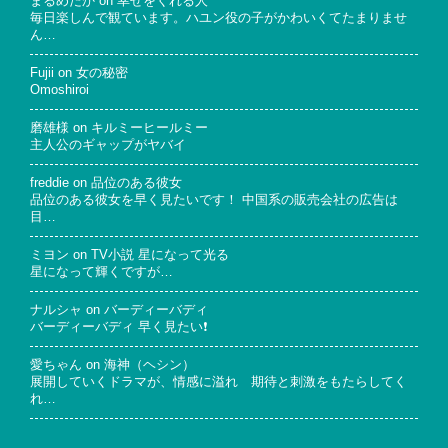
まるめだか
on
幸せをくれる人
毎日楽しんで観ています。ハユン役の子がかわいくてたまりませ
ん…
Fujii
on
女の秘密
Omoshiroi
磨雄様
on
キルミーヒールミー
主人公のギャップがヤバイ
freddie
on
品位のある彼女
品位のある彼女を早く見たいです！ 中国系の販売会社の広告は
目…
ミヨン
on
TV小説 星になって光る
星になって輝くですが…
ナルシャ
on
バーディーバディ
バーディーバディ 早く見たい❗
愛ちゃん
on
海神（ヘシン）
展開していくドラマが、情感に溢れ 期待と刺激をもたらしてく
れ…