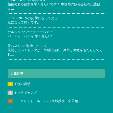
freddie
on
品位のある彼女
品位のある彼女を早く見たいです！ 中国系の販売会社の広告は
目…
ミヨン
on
TV小説 星になって光る
星になって輝くですが…
ナルシャ
on
バーディーバディ
バーディーバディ 早く見たい❗
愛ちゃん
on
海神（ヘシン）
展開していくドラマが、情感に溢れ 期待と刺激をもたらしてく
れ…
人気記事
イヴの誘惑
キッドギャング
シークレット・ルーム2～京城妓房・栄華館～