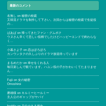
最新のコメント
名無し
on
秘密の校庭
又韓流ドラマを制作して下さい。次回からは秘密の校庭で生徒役
の…
ばあば
on
帰ってきたファン・グムボク
ウヌさん辛くて悲しい役柄でしたけどハッピーエンドで終わらな
く…
小暮さよ子
on
恋はぽろぽろ
カンウンタクの久しぶりのドラマ放送待っています
まるめだか
on
幸せをくれる人
毎日楽しんで観ています。ハユン役の子がかわいくてたまりませ
ん…
Fujii
on
女の秘密
Omoshiroi
磨雄様
on
キルミーヒールミー
主人公のギャップがヤバイ