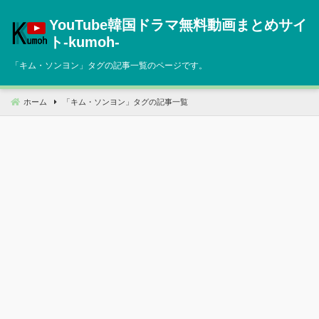
コ
YouTube韓国ドラマ無料動画まとめサイ
ン
テ
ト‐kumoh‐
ン
「
キム・ソンヨン
」タグの記事一覧のページです。
ツ
へ
移
ホーム
「
キム・ソンヨン
」タグの記事一覧
動